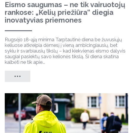
Eismo saugumas – ne tik vairuotojų
rankose: „Kelių priežiūra“ diegia
inovatyvias priemones
Rugsėjo 18-ąją minima Tarptautinė diena be žuvusiųjų
keliuose atkreipia dėmesį į vieną ambicingiausių, bet
sykiu ir svarbiausių tikslų – kad kiekvienas eismo dalyvis
saugiai pasiektų savo kelionės tikslą. Ši diena skatina
kalbėti ne tik apie...