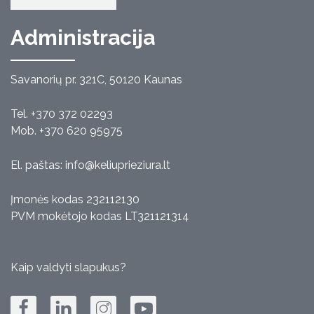
Administracija
Savanorių pr. 321C, 50120 Kaunas
Tel. +370 372 02293
Mob. +370 620 95975
El. paštas:
info@keliuprieziura.lt
Įmonės kodas 232112130
PVM mokėtojo kodas LT321121314
Kaip valdyti slapukus?