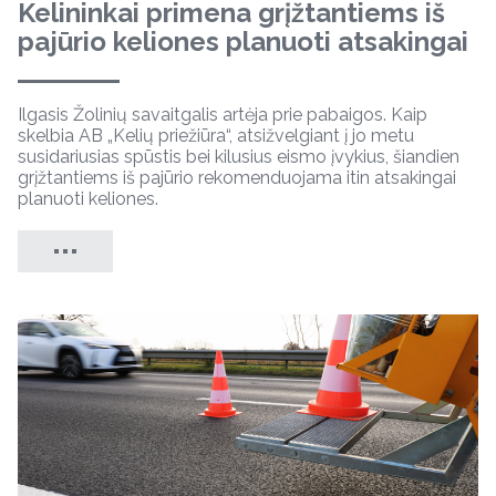
Kelininkai primena grįžtantiems iš
pajūrio keliones planuoti atsakingai
Ilgasis Žolinių savaitgalis artėja prie pabaigos. Kaip
skelbia AB „Kelių priežiūra“, atsižvelgiant į jo metu
susidariusias spūstis bei kilusius eismo įvykius, šiandien
grįžtantiems iš pajūrio rekomenduojama itin atsakingai
planuoti keliones.