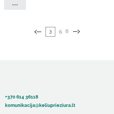
3
6
iš
+370 614 36118
komunikacija@keliuprieziura.lt