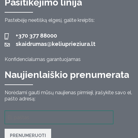
Pasitikėjimo linija
Pastebėję neetišką elgesį, galite kreiptis:
+370 377 88000
skaidrumas@keliuprieziura.lt
Konfidencialumas garantuojamas
Naujienlaiškio prenumerata
Norėdami gauti mūsų naujienas pirmieji, įrašykite savo el.
pašto adresą:
PRENUMERUOTI