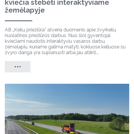
kviečia stebėti interaktyviame
žemėlapyje
AB „Kelių priežiūra“ atveria duomenis apie žvyrkelių
nuolatinės priežiūros darbus. Nuo šiol gyventojai
kviečiami naudotis interaktyviu vasaros darbų
žemėlapiu, kuriame galima matyti, kokiuose keliuose su
žvyro danga yra suplanuoti arba jau atlikti...