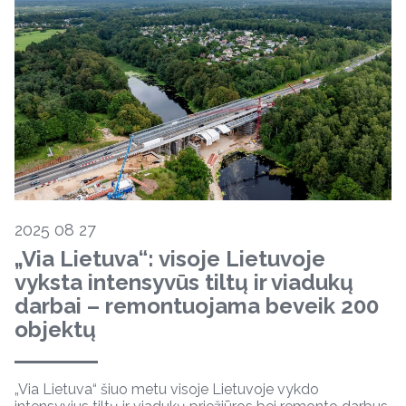
2025 08 27
„Via Lietuva“: visoje Lietuvoje
vyksta intensyvūs tiltų ir viadukų
darbai – remontuojama beveik 200
objektų
„Via Lietuva“ šiuo metu visoje Lietuvoje vykdo