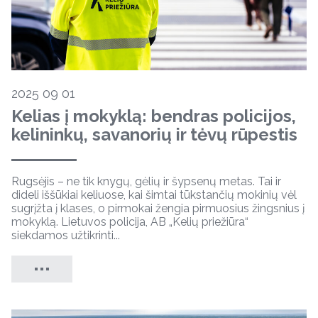
2025 09 01
Kelias į mokyklą: bendras policijos,
kelininkų, savanorių ir tėvų rūpestis
Rugsėjis – ne tik knygų, gėlių ir šypsenų metas. Tai ir
dideli iššūkiai keliuose, kai šimtai tūkstančių mokinių vėl
sugrįžta į klases, o pirmokai žengia pirmuosius žingsnius į
mokyklą. Lietuvos policija, AB „Kelių priežiūra“
siekdamos užtikrinti...