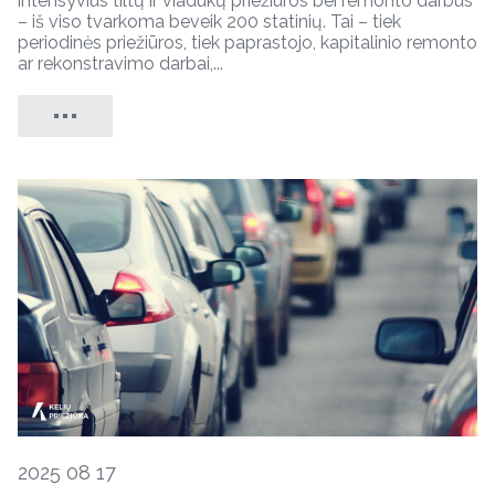
intensyvius tiltų ir viadukų priežiūros bei remonto darbus
– iš viso tvarkoma beveik 200 statinių. Tai – tiek
periodinės priežiūros, tiek paprastojo, kapitalinio remonto
ar rekonstravimo darbai,...
2025 08 17