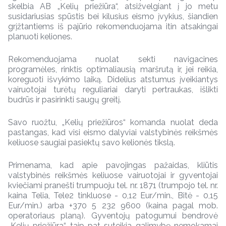
skelbia AB „Kelių priežiūra“, atsižvelgiant į jo metu
susidariusias spūstis bei kilusius eismo įvykius, šiandien
grįžtantiems iš pajūrio rekomenduojama itin atsakingai
planuoti keliones.
Rekomenduojama nuolat sekti navigacines
programėles, rinktis optimaliausią maršrutą ir, jei reikia,
koreguoti išvykimo laiką. Didelius atstumus įveikiantys
vairuotojai turėtų reguliariai daryti pertraukas, išlikti
budrūs ir pasirinkti saugų greitį.
Savo ruožtu, „Kelių priežiūros“ komanda nuolat deda
pastangas, kad visi eismo dalyviai valstybinės reikšmės
keliuose saugiai pasiektų savo kelionės tikslą.
Primenama, kad apie pavojingas pažaidas, kliūtis
valstybinės reikšmės keliuose vairuotojai ir gyventojai
kviečiami pranešti trumpuoju tel. nr. 1871 (trumpojo tel. nr.
kaina Telia, Tele2 tinkluose - 0,12 Eur/min., Bitė - 0,15
Eur/min.) arba +370 5 232 9600 (kaina pagal mob.
operatoriaus planą). Gyventojų patogumui bendrovė
„Kelių priežiūra“ taip pat suteikia galimybę nemokamai