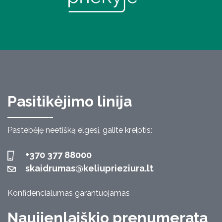
Pasitikėjimo linija
Pastebėję neetišką elgesį, galite kreiptis:
+370 377 88000
skaidrumas@keliuprieziura.lt
Konfidencialumas garantuojamas
Naujienlaiškio prenumerata