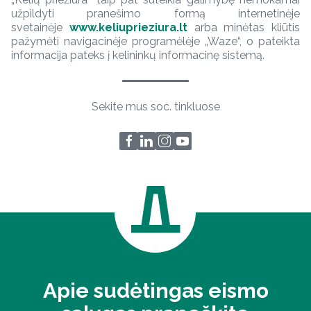
užpildyti pranešimo formą internetinėje
svetainėje
www.keliuprieziura.lt
arba minėtas kliūtis
pažymėti navigacinėje programėlėje „Waze“, o pateikta
informacija pateks į kelininkų informacinę sistemą.
Sekite mus soc. tinkluose
Apie sudėtingas eismo