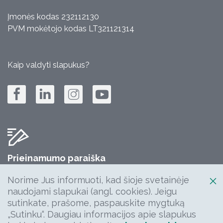
Įmonės kodas 232112130
PVM mokėtojo kodas LT321121314
Kaip valdyti slapukus?
Prieinamumo paraiška
Jūsų komentarų, klausimų, idėjų laukiame:
Norime Jus informuoti, kad šioje svetainėje
info@keliuprieziura.lt
naudojami slapukai (angl. cookies). Jeigu
sutinkate, prašome, paspauskite mygtuką
„Sutinku“. Daugiau informacijos apie slapukus