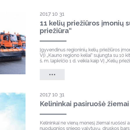
2017 10 31
11 kelių priežiūros įmonių s
priežiūra“
Įgyvendinus regioninių kelių priežiūros įmo
VĮ) „Kauno regiono keliai” sujungta su 10 kit
š. m. lapkričio 1 d. veikia kaip VĮ „Kelių prieži
2017 10 31
Kelininkai pasiruošė žiemai
Kelininkai ne vieną mėnesį žiemai ruošėsi 
nuodugnios sniego valytuvų, druskos bars