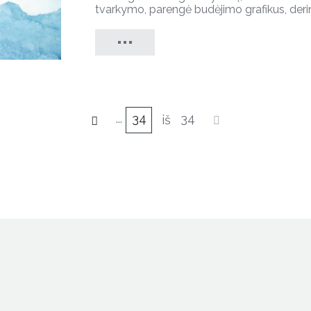
tvarkymo, parengė budėjimo grafikus, derin
...
34
34
iš