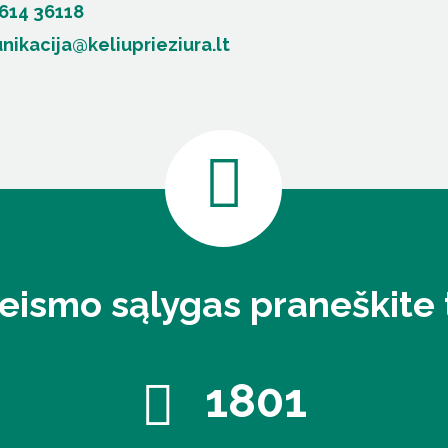
 614 36118
ikacija@keliuprieziura.lt
eismo sąlygas praneškite t
1801