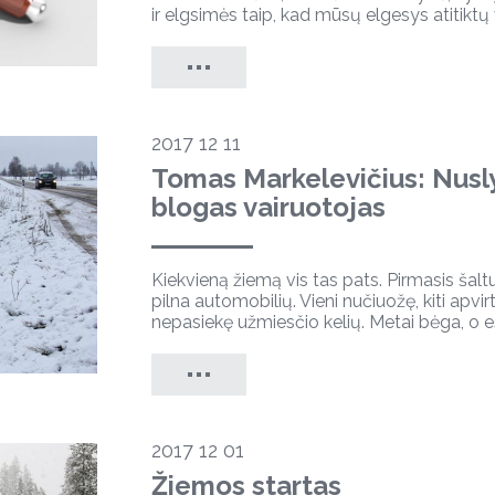
ir elgsimės taip, kad mūsų elgesys atitiktų 
2017 12 11
Tomas Markelevičius: Nusl
blogas vairuotojas
Kiekvieną žiemą vis tas pats. Pirmasis šaltu
pilna automobilių. Vieni nučiuožę, kiti apvirt
nepasiekę užmiesčio kelių. Metai bėga, o esmė
2017 12 01
Žiemos startas