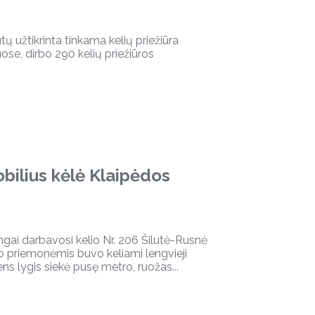
ų užtikrinta tinkama kelių priežiūra
uose, dirbo 290 kelių priežiūros
bilius kėlė Klaipėdos
ingai darbavosi kelio Nr. 206 Šilutė-Rusnė
 priemonėmis buvo keliami lengvieji
ens lygis siekė pusę metro, ruožas...