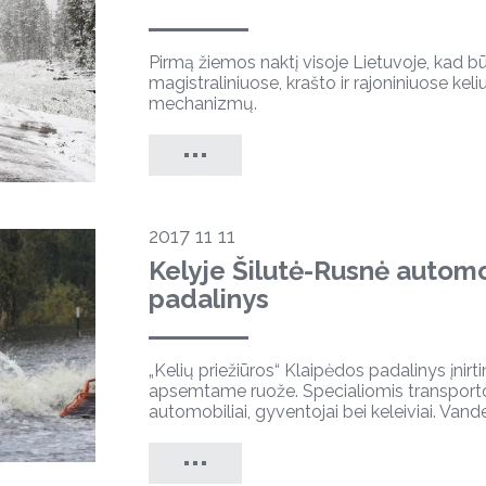
Pirmą žiemos naktį visoje Lietuvoje, kad būt
magistraliniuose, krašto ir rajoniniuose keli
mechanizmų.
2017 11 11
Kelyje Šilutė-Rusnė automo
padalinys
„Kelių priežiūros“ Klaipėdos padalinys įnirt
apsemtame ruože. Specialiomis transporto
automobiliai, gyventojai bei keleiviai. Vand