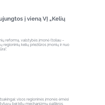
ujungtos į vieną VĮ „Kelių
nių reformą, valstybės įmonė (toliau –
ų regioninių kelių priežiūros įmonių ir nuo
ūra”.
atsakingai: visos regioninės įmonės ėmėsi
tytuvų bei kitų mechanizmų patikros,