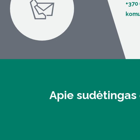
+370
komun
Apie sudėtingas 