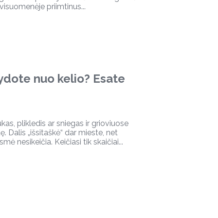
visuomenėje priimtinus...
ydote nuo kelio? Esate
kas, plikledis ar sniegas ir grioviuose
ę. Dalis „išsitaškė“ dar mieste, net
 nesikeičia. Keičiasi tik skaičiai...