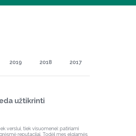
2019
2018
2017
eda užtikrinti
iek verslui, tiek visuomenei: patiriami
a grėsmė reputacijai. Todėl mes elgiamės