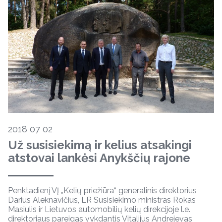
2018 07 02
Už susisiekimą ir kelius atsakingi
atstovai lankėsi Anykščių rajone
Penktadienį VĮ „Kelių priežiūra“ generalinis direktorius
Darius Aleknavičius, LR Susisiekimo ministras Rokas
Masiulis ir Lietuvos automobilių kelių direkcijoje l.e.
direktoriaus pareigas vykdantis Vitalijus Andrejevas