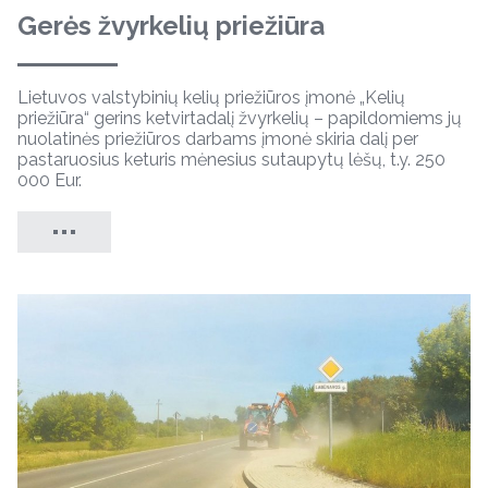
Gerės žvyrkelių priežiūra
Lietuvos valstybinių kelių priežiūros įmonė „Kelių
priežiūra“ gerins ketvirtadalį žvyrkelių – papildomiems jų
nuolatinės priežiūros darbams įmonė skiria dalį per
pastaruosius keturis mėnesius sutaupytų lėšų, t.y. 250
000 Eur.