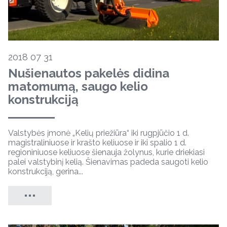
2018 07 31
Nušienautos pakelės didina
matomumą, saugo kelio
konstrukciją
Valstybės įmonė „Kelių priežiūra“ iki rugpjūčio 1 d.
magistraliniuose ir krašto keliuose ir iki spalio 1 d.
regioniniuose keliuose šienauja žolynus, kurie driekiasi
palei valstybinį kelią. Šienavimas padeda saugoti kelio
konstrukciją, gerina...