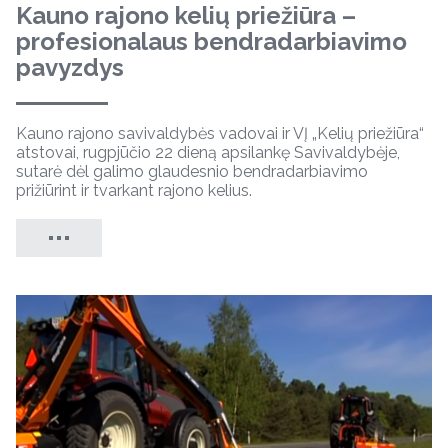
Kauno rajono kelių priežiūra –
profesionalaus bendradarbiavimo
pavyzdys
Kauno rajono savivaldybės vadovai ir VĮ „Kelių priežiūra“
atstovai, rugpjūčio 22 dieną apsilankę Savivaldybėje,
sutarė dėl galimo glaudesnio bendradarbiavimo
prižiūrint ir tvarkant rajono kelius.