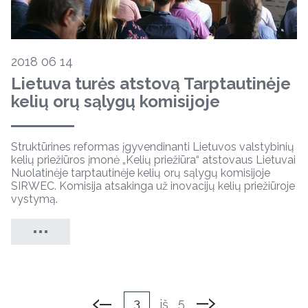
2018 06 14
Lietuva turės atstovą Tarptautinėje
kelių orų sąlygų komisijoje
Struktūrines reformas įgyvendinanti Lietuvos valstybinių
kelių priežiūros įmonė „Kelių priežiūra“ atstovaus Lietuvai
Nuolatinėje tarptautinėje kelių orų sąlygų komisijoje
SIRWEC. Komisija atsakinga už inovacijų kelių priežiūroje
vystymą.
3
5
iš