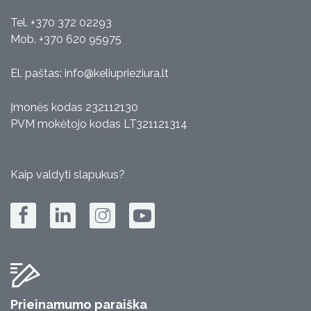
Tel. +370 372 02293
Mob. +370 620 95975
El. paštas:
info@keliuprieziura.lt
Įmonės kodas 232112130
PVM mokėtojo kodas LT321121314
Kaip valdyti slapukus?
Prieinamumo paraiška