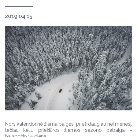
2019 04 15
Nors kalendorinė žiema baigėsi prieš daugiau nei mėnesį,
tačiau kelių priežiūros žiemos sezono pabaiga –
balandžio 15 diena.