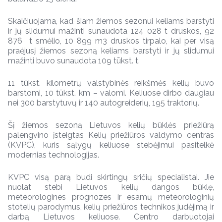
Skaičiuojama, kad šiam žiemos sezonui keliams barstyti
ir jų slidumui mažinti sunaudota 124 028 t druskos, 92
876 t smėlio, 10 899 m3 druskos tirpalo, kai per visą
praėjusį žiemos sezoną keliams barstyti ir jų slidumui
mažinti buvo sunaudota 109 tūkst. t.
11 tūkst. kilometrų valstybinės reikšmės kelių buvo
barstomi, 10 tūkst. km – valomi. Keliuose dirbo daugiau
nei 300 barstytuvų ir 140 autogreiderių, 195 traktorių.
Šį žiemos sezoną Lietuvos kelių būklės priežiūrą
palengvino įsteigtas Kelių priežiūros valdymo centras
(KVPC), kuris sąlygų keliuose stebėjimui pasitelkė
modernias technologijas.
KVPC visą parą budi skirtingų sričių specialistai. Jie
nuolat stebi Lietuvos kelių dangos būklę,
meteorologines prognozes ir esamų meteorologinių
stotelių parodymus, kelių priežiūros technikos judėjimą ir
darbą Lietuvos keliuose. Centro darbuotojai