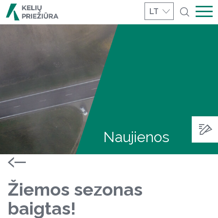
LT
Naujienos
Žiemos sezonas
baigtas!