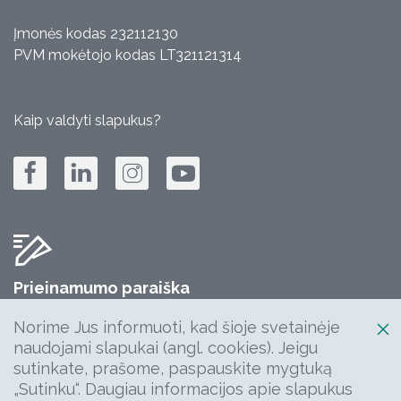
Įmonės kodas 232112130
PVM mokėtojo kodas LT321121314
Kaip valdyti slapukus?
Prieinamumo paraiška
Jūsų komentarų, klausimų, idėjų laukiame:
Norime Jus informuoti, kad šioje svetainėje
info@keliuprieziura.lt
naudojami slapukai (angl. cookies). Jeigu
sutinkate, prašome, paspauskite mygtuką
„Sutinku“. Daugiau informacijos apie slapukus