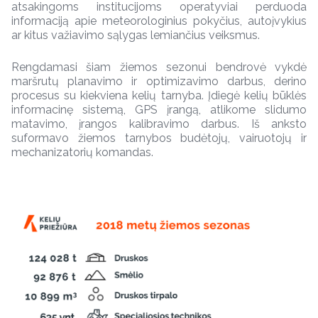
atsakingoms institucijoms operatyviai perduoda
informaciją apie meteorologinius pokyčius, autoįvykius
ar kitus važiavimo sąlygas lemiančius veiksmus.
Rengdamasi šiam žiemos sezonui bendrovė vykdė
maršrutų planavimo ir optimizavimo darbus, derino
procesus su kiekviena kelių tarnyba. Įdiegė kelių būklės
informacinę sistemą, GPS įrangą, atlikome slidumo
matavimo, įrangos kalibravimo darbus. Iš anksto
suformavo žiemos tarnybos budėtojų, vairuotojų ir
mechanizatorių komandas.