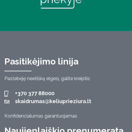
Pasitikėjimo linija
Pastebėję neetišką elgesį, galite kreiptis:
+370 377 88000
skaidrumas@keliuprieziura.lt
Konfidencialumas garantuojamas
Naujienlaiškio prenumerata