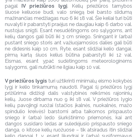
pagal
IV priežiūros lygį
. Kelių priežiūros tarnybos
šiuose keliuose budi, valo sniegą bei barsto slidumą
mažinančias medžiagas nuo 6 iki 18 val. Šie keliai turi būti
nuvalyti ir pabarstyti praėjus ne daugiau kaip 6 darbo val.
nustojus snigti. Esant nesudėtingoms oro sąlygoms, ant
kelių dangos gali būti iki 3 cm sniego. Sningant ir (arba)
pustant sniego storis ant važiuojamosios dalies gali būti
ne didesnis kaip 10 cm. Ryte, esant slidžiai kelio dangai,
pirmą kartą šiuos kelius būtina pabarstyti iki 12 val.
Eismas, esant ypač sudėtingoms meteorologinėms
sąlygoms, gali nutrūkti ne ilgiau kaip 10 val.
V priežiūros lygis
turi užtikrinti minimalų eismo kokybės
lygį ir kelio tinkamumą naudoti. Pagal šį priežiūros lygį
prižiūrima didžioji dalis valstybinės reikšmės rajoninių
kelių. Juose dirbama nuo 9 iki 18 val. V priežiūros lygio
kelių pavojingi ruožai (stačios įkalnės, nuokalnės, mažo
spindulio kreivės) barstomi arba taikomos prispausto
sniego ir (arba) ledo šiurkštinimo priemonės, kai ant
dangos susidaro ledas ar suledėjusio prispausto sniego
danga, o kitose kelių ruožuose – tik atsiradus itin slidžiai
kelio dangai t. y. esant lijundrai ir (arba) susiformavus