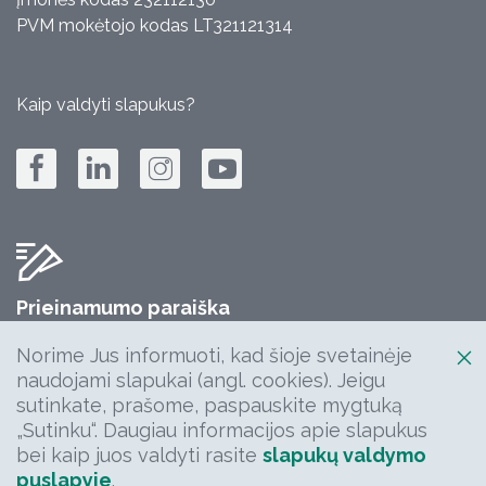
PVM mokėtojo kodas LT321121314
Kaip valdyti slapukus?
Prieinamumo paraiška
Jūsų komentarų, klausimų, idėjų laukiame:
Norime Jus informuoti, kad šioje svetainėje
info@keliuprieziura.lt
naudojami slapukai (angl. cookies). Jeigu
sutinkate, prašome, paspauskite mygtuką
„Sutinku“. Daugiau informacijos apie slapukus
bei kaip juos valdyti rasite
slapukų valdymo
puslapyje
.