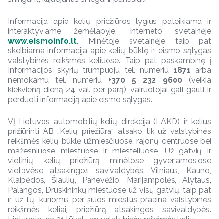
Informacija apie kelių priežiūros lygius pateikiama ir
interaktyviame žemėlapyje, interneto svetainėje
www.eismoinfo.lt
. Minėtoje svetainėje taip pat
skelbiama informacija apie kelių būklę ir eismo sąlygas
valstybinės reikšmės keliuose. Taip pat paskambinę į
Informacijos skyrių trumpuoju tel. numeriu
1871
arba
nemokamu tel. numeriu
+370 5 232 9600
(veikia
kiekvieną dieną 24 val. per parą), vairuotojai gali gauti ir
perduoti informaciją apie eismo sąlygas.
VĮ Lietuvos automobilių kelių direkcija (LAKD) ir kelius
prižiūrinti AB „Kelių priežiūra“ atsako tik už valstybinės
reikšmės kelių būklę užmiesčiuose, rajonų centruose bei
mažesniuose miestuose ir miesteliuose. Už gatvių ir
vietinių kelių priežiūrą minėtose gyvenamosiose
vietovėse atsakingos savivaldybės. Vilniaus, Kauno,
Klaipėdos, Šiaulių, Panevėžio, Marijampolės, Alytaus,
Palangos, Druskininkų miestuose už visų gatvių, taip pat
ir už tų, kuriomis per šiuos miestus praeina valstybinės
reikšmės keliai, priežiūrą atsakingos savivaldybės.