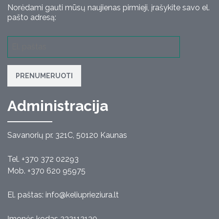
Norėdami gauti mūsų naujienas pirmieji, įrašykite savo el.
pašto adresą:
PRENUMERUOTI
Administracija
Savanorių pr. 321C, 50120 Kaunas
Tel. +370 372 02293
Mob. +370 620 95975
El. paštas:
info@keliuprieziura.lt
Įmonės kodas 232112130