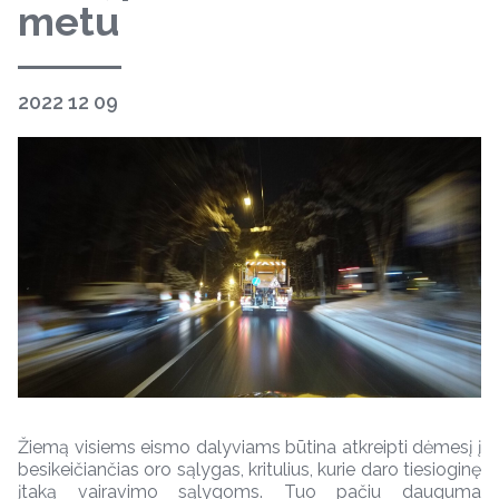
metu
2022 12 09
Žiemą visiems eismo dalyviams būtina atkreipti dėmesį į
besikeičiančias oro sąlygas, kritulius, kurie daro tiesioginę
įtaką vairavimo sąlygoms. Tuo pačiu dauguma