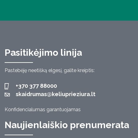
Pasitikėjimo linija
Pastebėję neetišką elgesį, galite kreiptis:
+370 377 88000
skaidrumas@keliuprieziura.lt
Konfidencialumas garantuojamas
Naujienlaiškio prenumerata