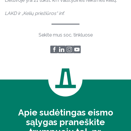
Lietuvoje yra 21 tūkst. km valstybinės reikšmės kelių.
LAKD ir „Kelių priežiūros“ inf.
Sekite mus soc. tinkluose
Apie sudėtingas eismo
sąlygas praneškite