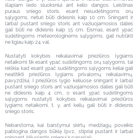
šlapiam ledo sluoksniui ant kelio dangos. Leistinas
puraus sniego storis, esant nesudėtingoms orų
sąlygoms, neturi būti didesnis kaip 10 cm. Sningant ir
(arba) pustant sniego storis ant važiuojamosios dalies
gali būti ne didesnis kaip 15 cm. Eismas, esant ypač
sudėtingoms meteorologinėms sąlygoms, gali nutrūkti
ne ilgiau kaip 24 val.
Nustatyti kokybės reikalavimai priežiūros lygiams
netaikomi tik esant ypač sudėtingoms orų sąlygoms, tai
reiškia, kad esant ypač sudėtingoms sąlygoms keliai gali
neatitikti priežiūros lygiams privalomų reikalavimų,
pavyzdžiui, I priežiūros lygio keliuose sningant ir (arba)
pustant sniego storis ant važiuojamosios dalies gali būti
ne didesnis kaip 4 cm., o esant ypač sudėtingoms
sąlygoms nustatyti kokybės reikalavimai priežiūros
lygiams netaikomi, t. y. ant kelių gali būti ir didesnis
sniego storis.
Nebarstoma, kai barstymui skirtų medžiagų poveikis
pablogina dangos būklę (pvz., stipriai pustant ir (arba)
sningant, klijuojantis sniegui ir panašiai).