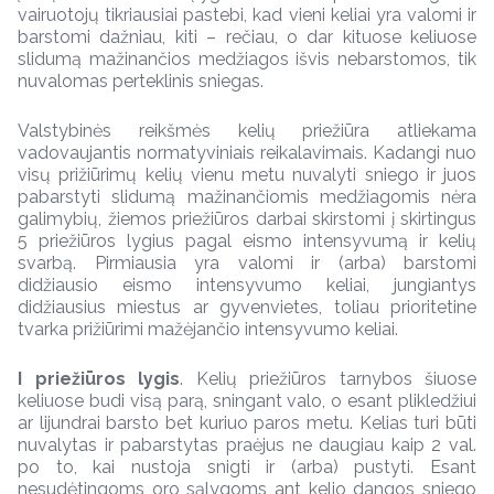
vairuotojų tikriausiai pastebi, kad vieni keliai yra valomi ir
barstomi dažniau, kiti – rečiau, o dar kituose keliuose
slidumą mažinančios medžiagos išvis nebarstomos, tik
nuvalomas perteklinis sniegas.
Valstybinės reikšmės kelių priežiūra atliekama
vadovaujantis normatyviniais reikalavimais. Kadangi nuo
visų prižiūrimų kelių vienu metu nuvalyti sniego ir juos
pabarstyti slidumą mažinančiomis medžiagomis nėra
galimybių, žiemos priežiūros darbai skirstomi į skirtingus
5 priežiūros lygius pagal eismo intensyvumą ir kelių
svarbą. Pirmiausia yra valomi ir (arba) barstomi
didžiausio eismo intensyvumo keliai, jungiantys
didžiausius miestus ar gyvenvietes, toliau prioritetine
tvarka prižiūrimi mažėjančio intensyvumo keliai.
I priežiūros lygis
. Kelių priežiūros tarnybos šiuose
keliuose budi visą parą, sningant valo, o esant plikledžiui
ar lijundrai barsto bet kuriuo paros metu. Kelias turi būti
nuvalytas ir pabarstytas praėjus ne daugiau kaip 2 val.
po to, kai nustoja snigti ir (arba) pustyti. Esant
nesudėtingoms oro sąlygoms ant kelio dangos sniego