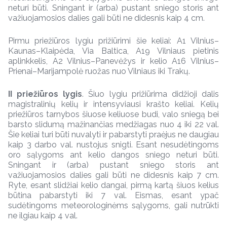
neturi būti. Sningant ir (arba) pustant sniego storis ant
važiuojamosios dalies gali būti ne didesnis kaip 4 cm.
Pirmu priežiūros lygiu prižiūrimi šie keliai: A1 Vilnius–
Kaunas–Klaipėda, Via Baltica, A19 Vilniaus pietinis
aplinkkelis, A2 Vilnius–Panevėžys ir kelio A16 Vilnius–
Prienai–Marijampolė ruožas nuo Vilniaus iki Trakų.
II priežiūros lygis
. Šiuo lygiu prižiūrima didžioji dalis
magistralinių kelių ir intensyviausi krašto keliai. Kelių
priežiūros tarnybos šiuose keliuose budi, valo sniegą bei
barsto slidumą mažinančias medžiagas nuo 4 iki 22 val.
Šie keliai turi būti nuvalyti ir pabarstyti praėjus ne daugiau
kaip 3 darbo val. nustojus snigti. Esant nesudėtingoms
oro sąlygoms ant kelio dangos sniego neturi būti.
Sningant ir (arba) pustant sniego storis ant
važiuojamosios dalies gali būti ne didesnis kaip 7 cm.
Ryte, esant slidžiai kelio dangai, pirmą kartą šiuos kelius
būtina pabarstyti iki 7 val. Eismas, esant ypač
sudėtingoms meteorologinėms sąlygoms, gali nutrūkti
ne ilgiau kaip 4 val.