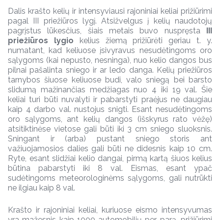
Dalis krašto kelių ir intensyviausi rajoniniai keliai prižiūrimi
pagal III priežiūros lygį. Atsižvelgus į kelių naudotojų
pagrįstus lūkesčius, šiais metais buvo nuspręsta
III
priežiūros lygio
kelius žiemą prižiūrėti geriau t. y.
numatant, kad keliuose įsivyravus nesudėtingoms oro
sąlygoms (kai nepusto, nesninga), nuo kelio dangos bus
pilnai pašalinta sniego ir ar ledo danga. Kelių priežiūros
tarnybos šiuose keliuose budi, valo sniegą bei barsto
slidumą mažinančias medžiagas nuo 4 iki 19 val. Šie
keliai turi būti nuvalyti ir pabarstyti praėjus ne daugiau
kaip 4 darbo val. nustojus snigti. Esant nesudėtingoms
oro sąlygoms, ant kelių dangos (išskyrus rato vėžę)
atsitiktinėse vietose gali būti iki 3 cm sniego sluoksnis.
Sningant ir (arba) pustant sniego storis ant
važiuojamosios dalies gali būti ne didesnis kaip 10 cm.
Ryte, esant slidžiai kelio dangai, pirmą kartą šiuos kelius
būtina pabarstyti iki 8 val. Eismas, esant ypač
sudėtingoms meteorologinėms sąlygoms, gali nutrūkti
ne ilgiau kaip 8 val.
Krašto ir rajoniniai keliai, kuriuose eismo intensyvumas
yra mažesnis kaip 1000 automobilių per parą, prižiūrimi