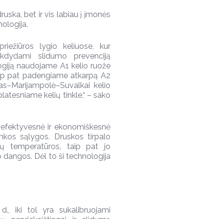
ruska, bet ir vis labiau į įmonės
ologija.
riežiūros lygio keliuose, kur
ykdydami slidumo prevenciją
ogiją naudojame A1 kelio ruože
taip pat padengiame atkarpą A2
nas–Marijampolė–Suvalkai kelio
latesniame kelių tinkle,“ – sako
a efektyvesnė ir ekonomiškesnė
linkos sąlygos. Druskos tirpalo
ų temperatūros, taip pat jo
 dangos. Dėl to ši technologija
., iki tol yra sukalibruojami