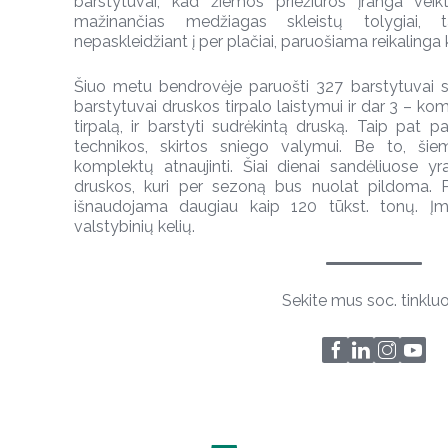
barstytuvai, kad žiemos priežiūros įranga veikt
mažinančias medžiagas skleistų tolygiai,
nepaskleidžiant į per plačiai, paruošiama reikalinga 
Šiuo metu bendrovėje paruošti 327 barstytuvai 
barstytuvai druskos tirpalo laistymui ir dar 3 – kombi
tirpalą, ir barstyti sudrėkintą druską. Taip pat 
technikos, skirtos sniego valymui. Be to, ši
komplektų atnaujinti. Šiai dienai sandėliuose y
druskos, kuri per sezoną bus nuolat pildoma. P
išnaudojama daugiau kaip 120 tūkst. tonų. Įm
valstybinių kelių.
Sekite mus soc. tinklu