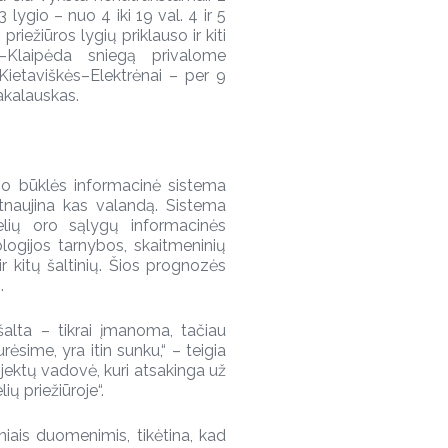
 lygio – nuo 4 iki 19 val. 4 ir 5
 priežiūros lygių priklauso ir kiti
as–Klaipėda sniegą privalome
Kietaviškės–Elektrėnai – per 9
Sakalauskas.
io būklės informacinė sistema
atnaujina kas valandą. Sistema
lių oro sąlygų informacinės
logijos tarnybos, skaitmeninių
 kitų šaltinių. Šios prognozės
.
r šalta – tikrai įmanoma, tačiau
rėsime, yra itin sunku,“ – teigia
jektų vadovė, kuri atsakinga už
ų priežiūroje“.
iais duomenimis, tikėtina, kad