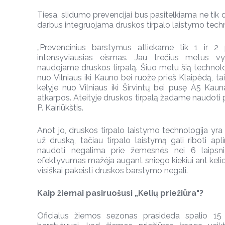
Tiesa, slidumo prevencijai bus pasitelkiama ne tik d
darbus integruojama druskos tirpalo laistymo techn
„Prevencinius barstymus atliekame tik 1 ir 2 p
intensyviausias eismas. Jau trečius metus v
naudojame druskos tirpalą. Šiuo metu šią technol
nuo Vilniaus iki Kauno bei ruože prieš Klaipėdą, 
kelyje nuo Vilniaus iki Širvintų bei pusę A5 Kau
atkarpos. Ateityje druskos tirpalą žadame naudoti p
P. Kairiūkštis.
Anot jo, druskos tirpalo laistymo technologija yr
už druską, tačiau tirpalo laistymą gali riboti ap
naudoti negalima prie žemesnės nei 6 laipsni
efektyvumas mažėja augant sniego kiekiui ant kelio
visiškai pakeisti druskos barstymo negali.
Kaip žiemai pasiruošusi „Kelių priežiūra"?
Oficialus žiemos sezonas prasideda spalio 15 d