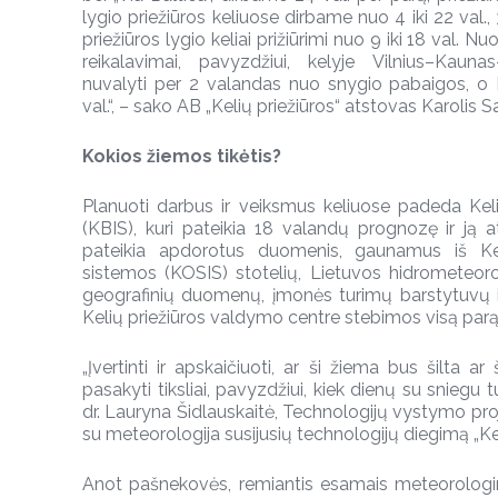
lygio priežiūros keliuose dirbame nuo 4 iki 22 val., 3
priežiūros lygio keliai prižiūrimi nuo 9 iki 18 val. Nuo
reikalavimai, pavyzdžiui, kelyje Vilnius–Kaun
nuvalyti per 2 valandas nuo snygio pabaigos, o 
val.“, – sako AB „Kelių priežiūros“ atstovas Karolis 
Kokios žiemos tikėtis?
Planuoti darbus ir veiksmus keliuose padeda Kel
(KBIS), kuri pateikia 18 valandų prognozę ir ją 
pateikia apdorotus duomenis, gaunamus iš Ke
sistemos (KOSIS) stotelių, Lietuvos hidrometeoro
geografinių duomenų, įmonės turimų barstytuvų ir
Kelių priežiūros valdymo centre stebimos visą parą
„Įvertinti ir apskaičiuoti, ar ši žiema bus šilta a
pasakyti tiksliai, pavyzdžiui, kiek dienų su sniegu tu
dr. Lauryna Šidlauskaitė, Technologijų vystymo pro
su meteorologija susijusių technologijų diegimą „Keli
Anot pašnekovės, remiantis esamais meteorologin