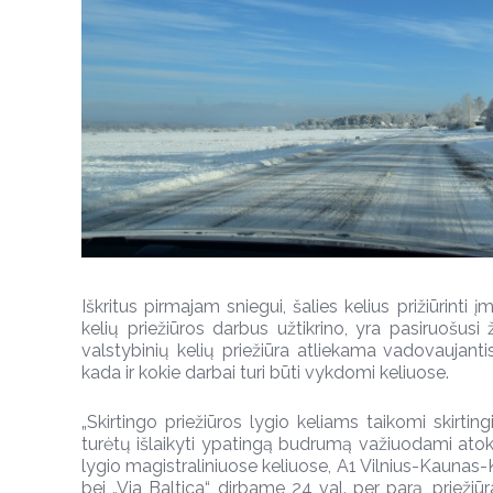
Iškritus pirmajam sniegui, šalies kelius prižiūrinti 
kelių priežiūros darbus užtikrino, yra pasiruošusi 
valstybinių kelių priežiūra atliekama vadovaujantis
kada ir kokie darbai turi būti vykdomi keliuose.
„Skirtingo priežiūros lygio keliams taikomi skirting
turėtų išlaikyti ypatingą budrumą važiuodami atokes
lygio magistraliniuose keliuose, A1 Vilnius-Kaunas
bei „Via Baltica“, dirbame 24 val. per parą, prieži