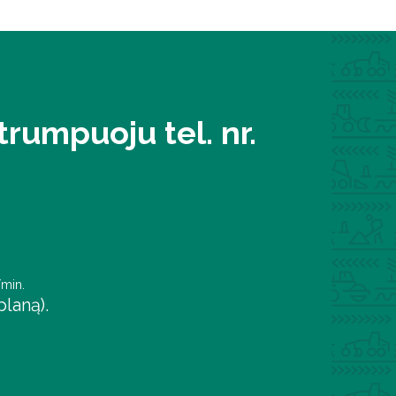
rumpuoju tel. nr.
/min.
laną).