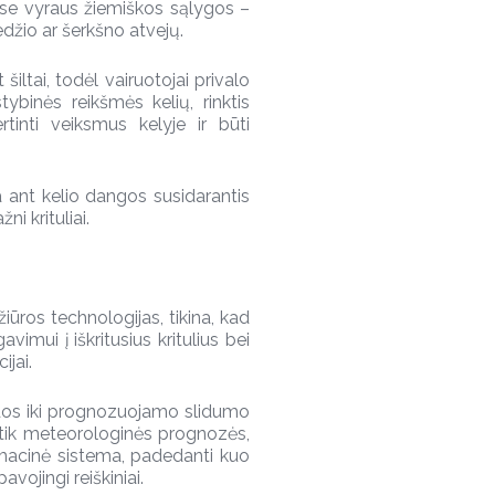
uose vyraus žiemiškos sąlygos –
džio ar šerkšno atvejų.
t šiltai, todėl vairuotojai privalo
tybinės reikšmės kelių, rinktis
ertinti veiksmus kelyje ir būti
 ant kelio dangos susidarantis
i krituliai.
žiūros technologijas, tikina, kad
imui į iškritusius kritulius bei
ijai.
ndos iki prognozuojamo slidumo
 tik meteorologinės prognozės,
ormacinė sistema, padedanti kuo
pavojingi reiškiniai.