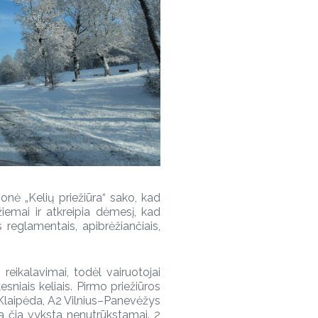
įmonė „Kelių priežiūra“ sako, kad
žiemai ir atkreipia dėmesį, kad
 reglamentais, apibrėžiančiais,
i reikalavimai, todėl vairuotojai
niais keliais. Pirmo priežiūros
-Klaipėda, A2 Vilnius–Panevėžys
ūra čia vyksta nenutrūkstamai. 2