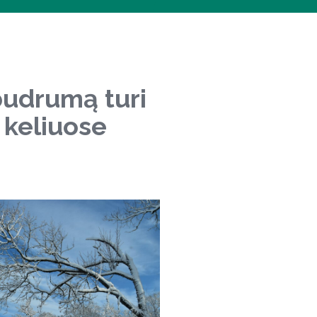
budrumą turi
 keliuose