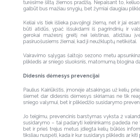
turėsime šiltą žiemos pradžią. Nepaisant to, keli
galbūt bus mažiau snygių, bet žymiai daugiau plikle
Keliai vis tiek išlieka pavojingi žiemą, net ir jai esan
būti atidūs, ypač išsukdami iš pagrindinių ir vals
gerokai mažesnį greitį nei leistinas, atidžiau įv
pasiruošusiems žiemai, kad ji neužkluptų netikėtai.
Vairavimo sąlygas šaltojo sezono metu apsunkina
plikledis ar sniego sluoksnis, matomumą blogina dažn
Didesnis dėmesys prevencijai
Paulius Kairiūkštis, įmonėje atsakingas už kelių prie
šiemet dar didesnis dėmesys skiriamas ne tik reagav
sniego valymui, bet ir plikledžio susidarymo prevenc
Jo teigimu, prevencinis barstymas vyksta 2 vala
susidarymo – tai padaryti kelininkams padeda ne
bet ir prieš trejus metus įdiegta kelių būklės inf
tiksliau nuspėti, kada ir kur susidarys plikledis ar kiti 