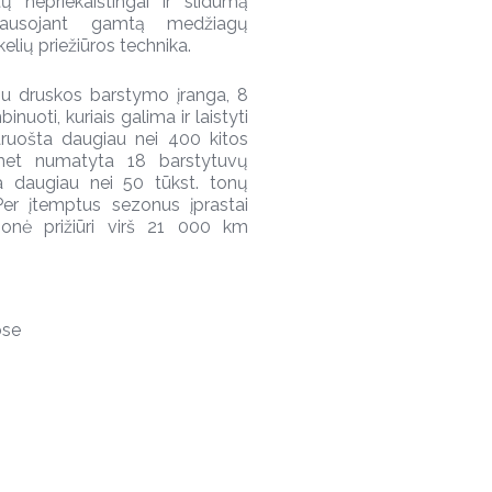
ų nepriekaištingai ir slidumą
 tausojant gamtą medžiagų
kelių priežiūros technika.
su druskos barstymo įranga, 8
nuoti, kuriais galima ir laistyti
paruošta daugiau nei 400 kitos
emet numatyta 18 barstytuvų
ra daugiau nei 50 tūkst. tonų
er įtemptus sezonus įprastai
onė prižiūri virš 21 000 km
ose