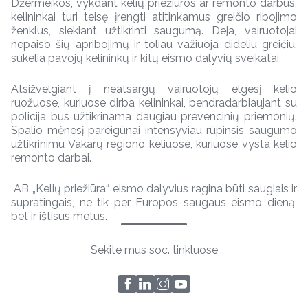
Džermeikos, vykdant kelių priežiūros ar remonto darbus,
kelininkai turi teisę įrengti atitinkamus greičio ribojimo
ženklus, siekiant užtikrinti saugumą. Deja, vairuotojai
nepaiso šių apribojimų ir toliau važiuoja dideliu greičiu,
sukelia pavojų kelininkų ir kitų eismo dalyvių sveikatai.
Atsižvelgiant į neatsargų vairuotojų elgesį kelio
ruožuose, kuriuose dirba kelininkai, bendradarbiaujant su
policija bus užtikrinama daugiau prevencinių priemonių.
Spalio mėnesį pareigūnai intensyviau rūpinsis saugumo
užtikrinimu Vakarų regiono keliuose, kuriuose vysta kelio
remonto darbai.
AB „Kelių priežiūra“ eismo dalyvius ragina būti saugiais ir
supratingais, ne tik per Europos saugaus eismo dieną,
bet ir ištisus metus.
Sekite mus soc. tinkluose