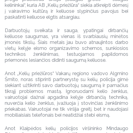
kelininkai“, kuria AB „Kelių priežiūra“ siekia atkreipti dėmesį
į vairavimo kultūrą ir keliuose slypinčius pavojus bei
paskatinti keliuose elgtis atsargiau.
Darbuotojų sveikata ir sauga, ypatingai dirbančių
keliuose saugumas, yra vienas iš svarbiausių minėtos
įmonės tikslų. Šiais metais jau buvo atnaujintos darbo
vietų kelyje eismo organizavimo schemos, sunkiosios
technikos ženklinimas, testuojamos papildomos
priemonės lesiančios didinti saugumą keliuose.
Anot „Kelių priežiūros“ Vakarų regiono vadovo Algmino
Šmito, noras stiprinti partnerystę su kelių policija gimė
siekiant užtikrinti savo darbuotojų saugumą ir pamačius
tikrąjį problemos mastą. Ignoruodami kelio ženklus,
vairuotojai dažnai apgadina kelyje dirbančią techniką,
nuverčia kelio ženklus, įvažiuoja į stovinčias ženklinimo
priekabas. Vairuotojai ne tik viršija greitį, bet ir naudojasi
mobiliaisiais telefonais bei neatidžiai stebi eismą.
Anot Klaipėdos kelių policijos viršininko Mindaugo