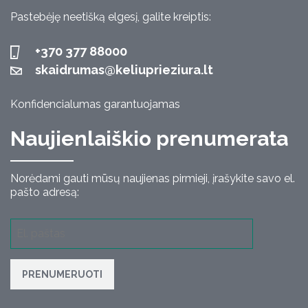
Pastebėję neetišką elgesį, galite kreiptis:
+370 377 88000
skaidrumas@keliuprieziura.lt
Konfidencialumas garantuojamas
Naujienlaiškio prenumerata
Norėdami gauti mūsų naujienas pirmieji, įrašykite savo el.
pašto adresą:
PRENUMERUOTI