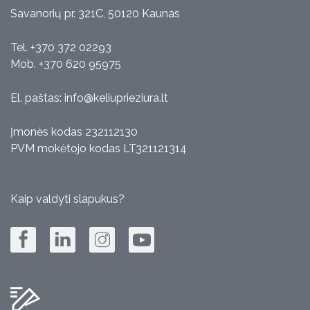
Savanorių pr. 321C, 50120 Kaunas
Tel. +370 372 02293
Mob. +370 620 95975
El. paštas:
info@keliuprieziura.lt
Įmonės kodas 232112130
PVM mokėtojo kodas LT321121314
Kaip valdyti slapukus?