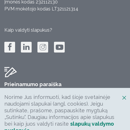
Įmonės kodas 232112130
PVM mokėtojo kodas LT321121314
Kaip valdyti slapukus?
Prieinamumo paraiška
Jūsų komentarų, klausimų, idėjų laukiame:
Norime Jus informuoti, kad šioje svetainėje
info@keliuprieziura.lt
naudojami slapukai (angl. cookies). Jeigu
sutinkate, prašome, paspauskite mygtuką
„Sutinku“. Daugiau informacijos apie slapukus
bei kaip juos valdyti rasite
slapukų valdymo