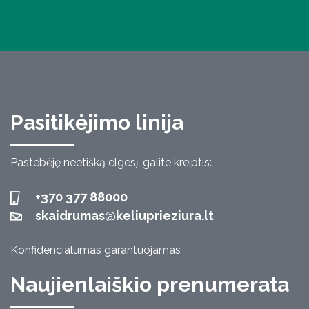
Pasitikėjimo linija
Pastebėję neetišką elgesį, galite kreiptis:
+370 377 88000
skaidrumas@keliuprieziura.lt
Konfidencialumas garantuojamas
Naujienlaiškio prenumerata