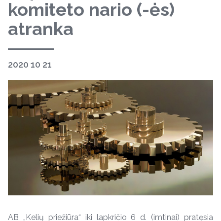
komiteto nario (-ės)
atranka
2020 10 21
AB „Kelių priežiūra“ iki lapkričio 6 d. (imtinai) pratęsia