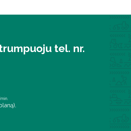
rumpuoju tel. nr.
/min.
laną).