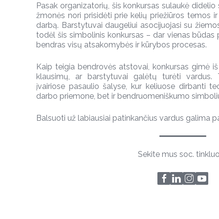
Pasak organizatorių, šis konkursas sulaukė didelio 
žmonės nori prisidėti prie kelių priežiūros temos ir
darbą. Barstytuvai daugeliui asocijuojasi su žiemo
todėl šis simbolinis konkursas – dar vienas būdas p
bendras visų atsakomybės ir kūrybos procesas.
Kaip teigia bendrovės atstovai, konkursas gimė 
klausimų, ar barstytuvai galėtų turėti vardus
įvairiose pasaulio šalyse, kur keliuose dirbanti 
darbo priemone, bet ir bendruomeniškumo simboli
Balsuoti už labiausiai patinkančius vardus galima
Sekite mus soc. tinklu