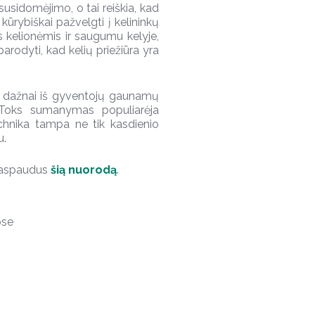
susidomėjimo, o tai reiškia, kad
 kūrybiškai pažvelgti į kelininkų
s kelionėmis ir saugumu kelyje,
arodyti, kad kelių priežiūra yra
iš dažnai iš gyventojų gaunamų
. Toks sumanymas populiarėja
technika tampa ne tik kasdienio
u.
 paspaudus
šią nuorodą
.
ose