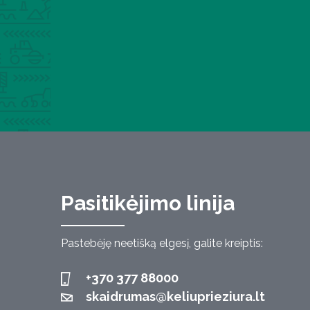
Pasitikėjimo linija
Pastebėję neetišką elgesį, galite kreiptis:
+370 377 88000
skaidrumas@keliuprieziura.lt