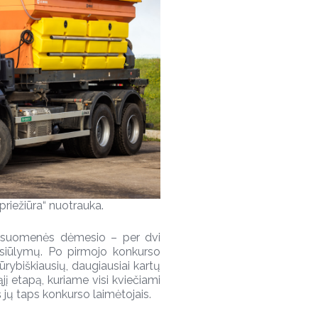
priežiūra“ nuotrauka.
visuomenės dėmesio – per dvi
asiūlymų. Po pirmojo konkurso
 kūrybiškiausių, daugiausiai kartų
jį etapą, kuriame visi kviečiami
š jų taps konkurso laimėtojais.