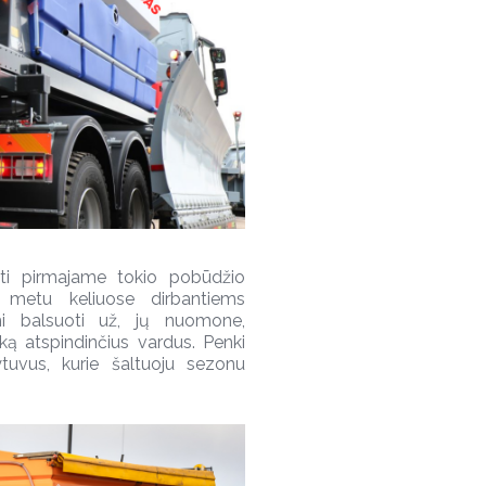
uti pirmajame tokio pobūdžio
s metu keliuose dirbantiems
ami balsuoti už, jų nuomone,
tiką atspindinčius vardus. Penki
tuvus, kurie šaltuoju sezonu