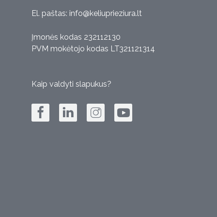
El. paštas:
info@keliuprieziura.lt
Įmonės kodas 232112130
PVM mokėtojo kodas LT321121314
Kaip valdyti slapukus?