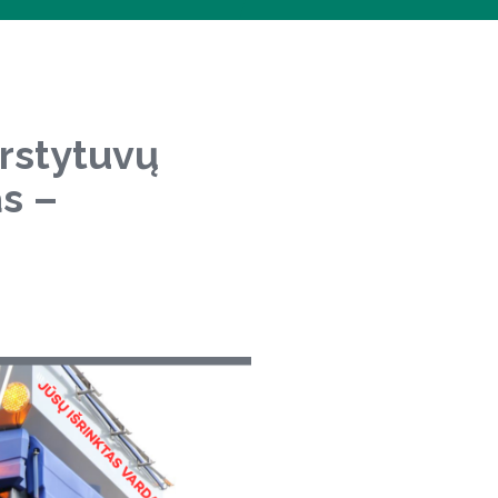
arstytuvų
s –