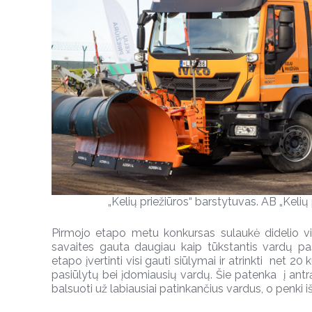
„Kelių priežiūros“ barstytuvas. AB „Kelių 
Pirmojo etapo metu konkursas sulaukė didelio 
savaites gauta daugiau kaip tūkstantis vardų p
etapo įvertinti visi gauti siūlymai ir atrinkti net 20
pasiūlytų bei įdomiausių vardų. Šie patenka į antrą
balsuoti už labiausiai patinkančius vardus, o penki i