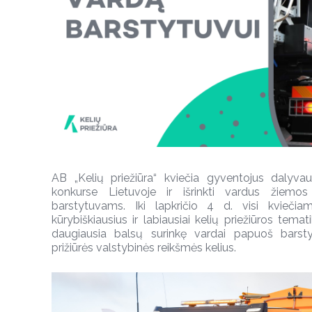
AB „Kelių priežiūra“ kviečia gyventojus dalyva
konkurse Lietuvoje ir išrinkti vardus žiemo
barstytuvams. Iki lapkričio 4 d. visi kvieči
kūrybiškiausius ir labiausiai kelių priežiūros tema
daugiausia balsų surinkę vardai papuoš barsty
prižiūrės valstybinės reikšmės kelius.