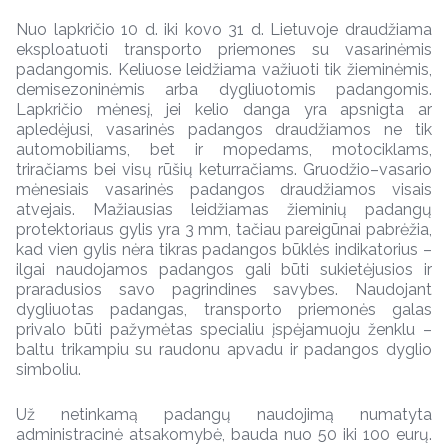
Nuo lapkričio 10 d. iki kovo 31 d. Lietuvoje draudžiama
eksploatuoti transporto priemones su vasarinėmis
padangomis. Keliuose leidžiama važiuoti tik žieminėmis,
demisezoninėmis arba dygliuotomis padangomis.
Lapkričio mėnesį, jei kelio danga yra apsnigta ar
apledėjusi, vasarinės padangos draudžiamos ne tik
automobiliams, bet ir mopedams, motociklams,
triračiams bei visų rūšių keturračiams. Gruodžio–vasario
mėnesiais vasarinės padangos draudžiamos visais
atvejais. Mažiausias leidžiamas žieminių padangų
protektoriaus gylis yra 3 mm, tačiau pareigūnai pabrėžia,
kad vien gylis nėra tikras padangos būklės indikatorius –
ilgai naudojamos padangos gali būti sukietėjusios ir
praradusios savo pagrindines savybes. Naudojant
dygliuotas padangas, transporto priemonės galas
privalo būti pažymėtas specialiu įspėjamuoju ženklu –
baltu trikampiu su raudonu apvadu ir padangos dyglio
simboliu.
Už netinkamą padangų naudojimą numatyta
administracinė atsakomybė, bauda nuo 50 iki 100 eurų.