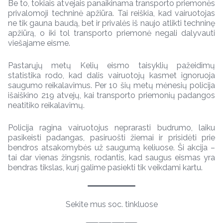
Be to, tokiais atvejais panaikinama transporto priemonės
privalomoji techninė apžiūra. Tai reiškia, kad vairuotojas
ne tik gauna baudą, bet ir privalės iš naujo atlikti techninę
apžiūrą, o iki tol transporto priemonė negali dalyvauti
viešajame eisme.
Pastarųjų metų Kelių eismo taisyklių pažeidimų
statistika rodo, kad dalis vairuotojų kasmet ignoruoja
saugumo reikalavimus. Per 10 šių metų mėnesių policija
išaiškino 219 atvejų, kai transporto priemonių padangos
neatitiko reikalavimų.
Policija ragina vairuotojus neprarasti budrumo, laiku
pasikeisti padangas, pasiruošti žiemai ir prisidėti prie
bendros atsakomybės už saugumą keliuose. Ši akcija –
tai dar vienas žingsnis, rodantis, kad saugus eismas yra
bendras tikslas, kurį galime pasiekti tik veikdami kartu.
Sekite mus soc. tinkluose