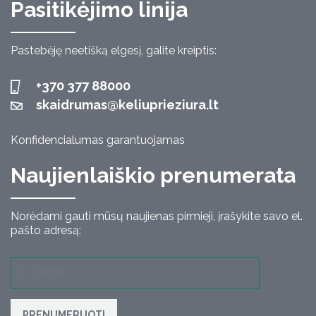
Pasitikėjimo linija
Pastebėję neetišką elgesį, galite kreiptis:
+370 377 88000
skaidrumas@keliuprieziura.lt
Konfidencialumas garantuojamas
Naujienlaiškio prenumerata
Norėdami gauti mūsų naujienas pirmieji, įrašykite savo el.
pašto adresą:
PRENUMERUOTI