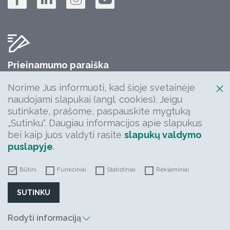
Prieinamumo paraiška
Jūsų komentarų, klausimų, idėjų laukiame:
Norime Jus informuoti, kad šioje svetainėje
info@keliuprieziura.lt
naudojami slapukai (angl. cookies). Jeigu
sutinkate, prašome, paspauskite mygtuką
„Sutinku“. Daugiau informacijos apie slapukus
bei kaip juos valdyti rasite
slapukų valdymo
puslapyje
.
Būtini
Funkciniai
Statistiniai
Reklaminiai
2026 | AB „Kelių priežiūra" | Visos teisės saugomos
SUTINKU
Rodyti informaciją