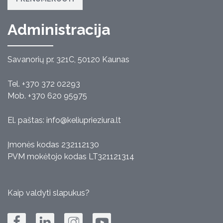
Administracija
Savanorių pr. 321C, 50120 Kaunas
Tel. +370 372 02293
Mob. +370 620 95975
El. paštas:
info@keliuprieziura.lt
Įmonės kodas 232112130
PVM mokėtojo kodas LT321121314
Kaip valdyti slapukus?