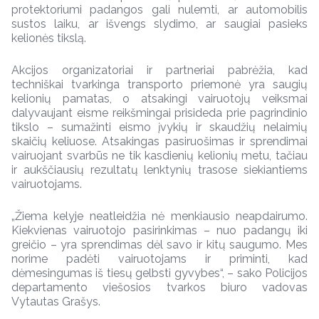
protektoriumi padangos gali nulemti, ar automobilis
sustos laiku, ar išvengs slydimo, ar saugiai pasieks
kelionės tikslą.
Akcijos organizatoriai ir partneriai pabrėžia, kad
techniškai tvarkinga transporto priemonė yra saugių
kelionių pamatas, o atsakingi vairuotojų veiksmai
dalyvaujant eisme reikšmingai prisideda prie pagrindinio
tikslo – sumažinti eismo įvykių ir skaudžių nelaimių
skaičių keliuose. Atsakingas pasiruošimas ir sprendimai
vairuojant svarbūs ne tik kasdienių kelionių metu, tačiau
ir aukščiausių rezultatų lenktynių trasose siekiantiems
vairuotojams.
„Žiema kelyje neatleidžia nė menkiausio neapdairumo.
Kiekvienas vairuotojo pasirinkimas – nuo padangų iki
greičio – yra sprendimas dėl savo ir kitų saugumo. Mes
norime padėti vairuotojams ir priminti, kad
dėmesingumas iš tiesų gelbsti gyvybes“, – sako Policijos
departamento viešosios tvarkos biuro vadovas
Vytautas Grašys.