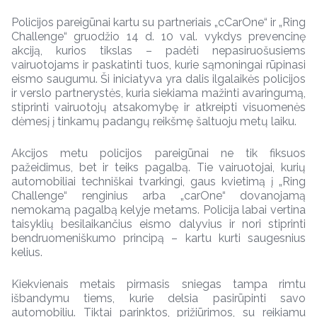
Policijos pareigūnai kartu su partneriais „cCarOne“ ir „Ring
Challenge“ gruodžio 14 d. 10 val. vykdys prevencinę
akciją, kurios tikslas – padėti nepasiruošusiems
vairuotojams ir paskatinti tuos, kurie sąmoningai rūpinasi
eismo saugumu. Ši iniciatyva yra dalis ilgalaikės policijos
ir verslo partnerystės, kuria siekiama mažinti avaringumą,
stiprinti vairuotojų atsakomybę ir atkreipti visuomenės
dėmesį į tinkamų padangų reikšmę šaltuoju metų laiku.
Akcijos metu policijos pareigūnai ne tik fiksuos
pažeidimus, bet ir teiks pagalbą. Tie vairuotojai, kurių
automobiliai techniškai tvarkingi, gaus kvietimą į „Ring
Challenge“ renginius arba „carOne“ dovanojamą
nemokamą pagalbą kelyje metams. Policija labai vertina
taisyklių besilaikančius eismo dalyvius ir nori stiprinti
bendruomeniškumo principą – kartu kurti saugesnius
kelius.
Kiekvienais metais pirmasis sniegas tampa rimtu
išbandymu tiems, kurie delsia pasirūpinti savo
automobiliu. Tiktai parinktos, prižiūrimos, su reikiamu