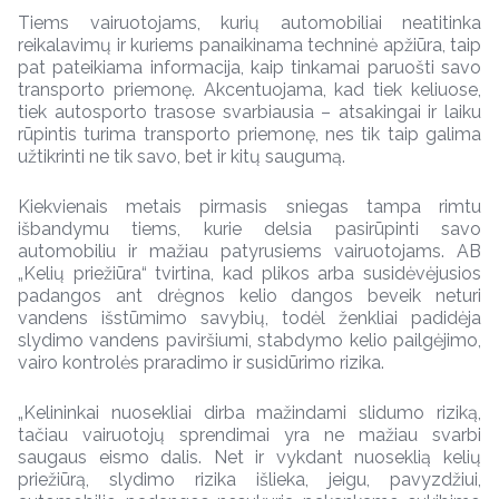
Tiems vairuotojams, kurių automobiliai neatitinka
reikalavimų ir kuriems panaikinama techninė apžiūra, taip
pat pateikiama informacija, kaip tinkamai paruošti savo
transporto priemonę. Akcentuojama, kad tiek keliuose,
tiek autosporto trasose svarbiausia – atsakingai ir laiku
rūpintis turima transporto priemonę, nes tik taip galima
užtikrinti ne tik savo, bet ir kitų saugumą.
Kiekvienais metais pirmasis sniegas tampa rimtu
išbandymu tiems, kurie delsia pasirūpinti savo
automobiliu ir mažiau patyrusiems vairuotojams. AB
„Kelių priežiūra“ tvirtina, kad plikos arba susidėvėjusios
padangos ant drėgnos kelio dangos beveik neturi
vandens išstūmimo savybių, todėl ženkliai padidėja
slydimo vandens paviršiumi, stabdymo kelio pailgėjimo,
vairo kontrolės praradimo ir susidūrimo rizika.
„Kelininkai nuosekliai dirba mažindami slidumo riziką,
tačiau vairuotojų sprendimai yra ne mažiau svarbi
saugaus eismo dalis. Net ir vykdant nuoseklią kelių
priežiūrą, slydimo rizika išlieka, jeigu, pavyzdžiui,