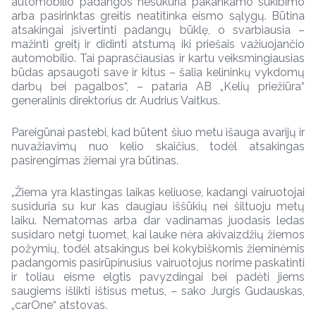
automobilio padangos nesukuria pakankamo sukibimo
arba pasirinktas greitis neatitinka eismo sąlygų. Būtina
atsakingai įsivertinti padangų būklę, o svarbiausia –
mažinti greitį ir didinti atstumą iki priešais važiuojančio
automobilio. Tai paprasčiausias ir kartu veiksmingiausias
būdas apsaugoti save ir kitus – šalia kelininkų vykdomų
darbų bei pagalbos“, – pataria AB „Kelių priežiūra“
generalinis direktorius dr. Audrius Vaitkus.
Pareigūnai pastebi, kad būtent šiuo metu išauga avarijų ir
nuvažiavimų nuo kelio skaičius, todėl atsakingas
pasirengimas žiemai yra būtinas.
„Žiema yra klastingas laikas keliuose, kadangi vairuotojai
susiduria su kur kas daugiau iššūkių nei šiltuoju metų
laiku. Nematomas arba dar vadinamas juodasis ledas
susidaro netgi tuomet, kai lauke nėra akivaizdžių žiemos
požymių, todėl atsakingus bei kokybiškomis žieminėmis
padangomis pasirūpinusius vairuotojus norime paskatinti
ir toliau eisme elgtis pavyzdingai bei padėti jiems
saugiems išlikti ištisus metus, – sako Jurgis Gudauskas,
„carOne“ atstovas.