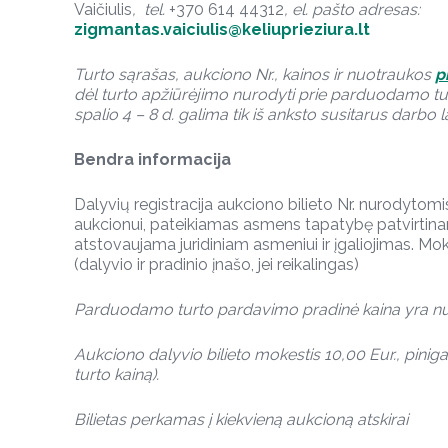
Vaičiulis
, tel.
+370 614 44312
, el. pašto adresas:
zigmantas.vaiciulis@keliuprieziura.lt
Turto sąrašas, aukciono Nr., kainos ir nuotraukos
p
dėl turto apžiūrėjimo nurodyti prie parduodamo tu
spalio 4 – 8 d. galima tik iš anksto susitarus darbo 
Bendra informacija
Dalyvių registracija aukciono bilieto Nr. nurodytomi
aukcionui, pateikiamas asmens tapatybę patvirtinan
atstovaujama juridiniam asmeniui ir įgaliojimas. M
(dalyvio ir pradinio įnašo, jei reikalingas)
Parduodamo
turto pardavimo pradinė kaina yra 
Aukciono dalyvio bilieto mokestis 10,00 Eur., piniga
turto kainą).
Bilietas perkamas į kiekvieną aukcioną atskirai