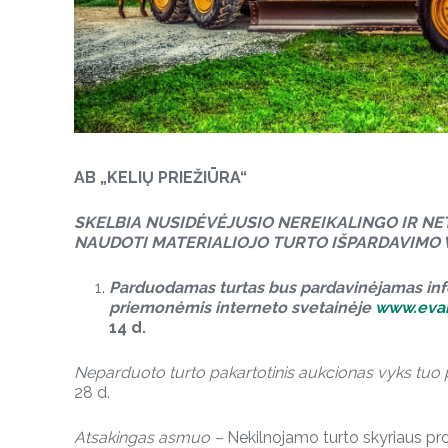
AB „KELIŲ PRIEŽIŪRA“
SKELBIA NUSIDĖVĖJUSIO NEREIKALINGO IR N
NAUDOTI MATERIALIOJO TURTO IŠPARDAVIMO 
Parduodamas
turtas bus pardavinėjamas
in
priemonėmis interneto svetainėje
www.evarz
14 d.
Neparduoto turto pakartotinis aukcionas vyks
tuo 
28 d.
Atsakingas asmuo –
Nekilnojamo turto skyriaus p