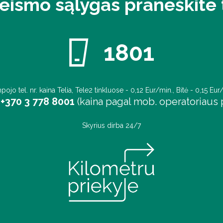
eismo sąlygas praneškite t
1801
pojo tel. nr. kaina Telia, Tele2 tinkluose - 0,12 Eur/min., Bitė - 0,15 Eur
+370 3 778 8001
(kaina pagal mob. operatoriaus p
Skyrius dirba 24/7