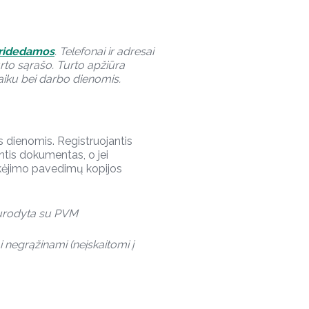
ridedamos
. Telefonai ir adresai
rto sąrašo. Turto apžiūra
laiku bei darbo dienomis.
s dienomis. Registruojantis
tis dokumentas, o jei
okėjimo pavedimų kopijos
nurodyta su PVM
i negrąžinami (neįskaitomi į