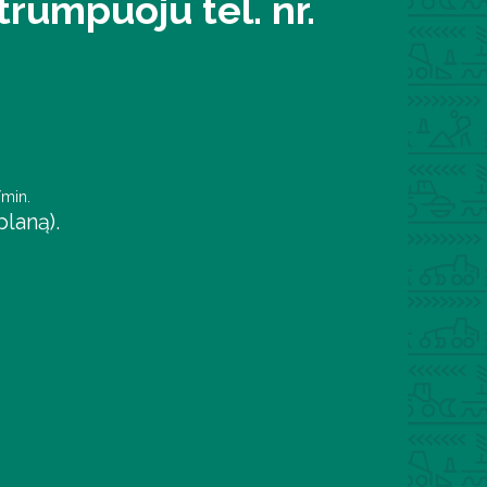
rumpuoju tel. nr.
/min.
laną).