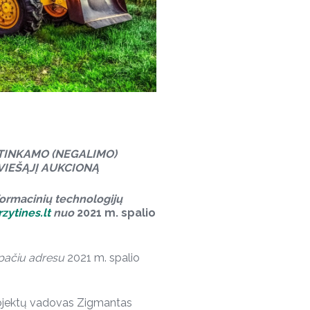
ETINKAMO (NEGALIMO)
VIEŠĄJĮ AUKCIONĄ
formacinių technologijų
ytines.lt
nuo
2021 m. spalio
pačiu adresu
2021 m. spalio
rojektų vadovas Zigmantas