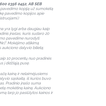
0600 0356 0452, AB SEB
ti pavedimo kopiją už sumokėtą
eikę pavedimo kopijos apie
struojami.)
na yra lygi arba daugiau kaip
dinis įnašas, kuris sudaro 20
imo pavedime nurodyti:
r.]“. Mokėjimo atlikimą
 aukciono dalyvio bilietą;
kaip 10 procentų nuo pradinės
s į didžiąją pusę.
ažą kainą ir nelaimėjusiems
lyvio sąskaitą, iš kurios buvo
nas. Pradinio įnašo suma
enetą mokėtiną kainą. Aukciono
mą tarp jo pasiūlytos kainos ir