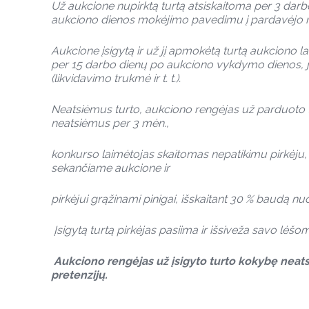
Už aukcione nupirktą turtą atsiskaitoma per 3 darb
aukciono dienos mokėjimo pavedimu į pardavėjo n
Aukcione įsigytą ir už jį apmokėtą turtą aukciono la
per 15 darbo dienų po aukciono vykdymo dienos, je
(likvidavimo trukmė ir t. t.).
Neatsiėmus turto, aukciono rengėjas už parduoto 
neatsiėmus per 3 mėn.,
konkurso laimėtojas skaitomas nepatikimu pirkėju
sekančiame aukcione ir
pirkėjui grąžinami pinigai, išskaitant 30 % baudą
Įsigytą turtą pirkėjas pasiima ir išsiveža savo lėšom
Aukciono rengėjas už įsigyto turto kokybę neats
pretenzijų.