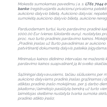
Mokestis sumokamas pavedimu į a. s.
LT61 7044 
banke
(registruojantis aukcionui privaloma pateik
aukciono dalyvio bilietą. Aukciono dalyviai, nepat
sumokėtą aukciono dalyvio bilietą, aukcione neregi
Parduodamam
turtui, kurio pardavimo pradinė kai
1000,00 Eur (vienas tūkstantis eurų), nustatytas pra
proc. nuo turto pradinės pardavimo kainos. Mokėj
„Pradinis įnašas už [turto pavadinimas ar aukciono N
patvirtinantį dokumentą dalyvis pateikia įsigydamas
Minimalus kainos didinimo intervalas ne mažesnis 
pardavimo kainos suapvalinant ją iki sveiko skaičiau
Sąžiningai dalyvavusiems, tačiau siūliusiems per m
aukciono dalyviams pradinis įnašas grąžinamas į da
atliktas pradinio įnašo mokėjimas, per 5 darbo die
įskaitoma į laimėtojo pasiūlytą bendrą už turto vi
laimėtojas skelbime nustatyta tvarka sumoka skirtu
pradinio atlikto įnašo
;