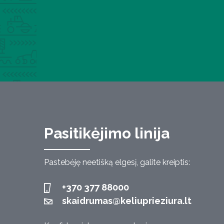
Pasitikėjimo linija
Pastebėję neetišką elgesį, galite kreiptis:
+370 377 88000
skaidrumas@keliuprieziura.lt