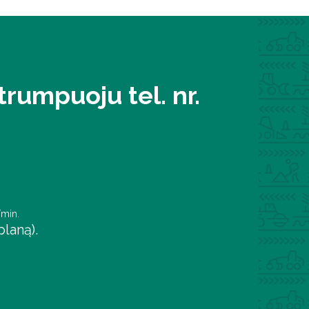
rumpuoju tel. nr.
/min.
laną).