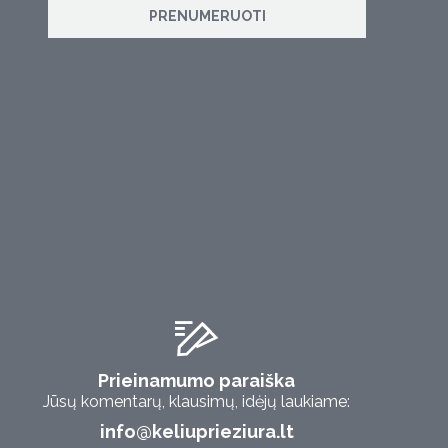
PRENUMERUOTI
Prieinamumo paraiška
Jūsų komentarų, klausimų, idėjų laukiame:
info@keliuprieziura.lt