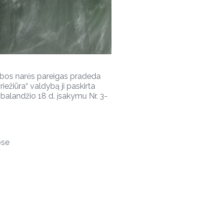
ybos narės pareigas pradeda
iežiūra“ valdybą ji paskirta
balandžio 18 d. įsakymu Nr. 3-
ose