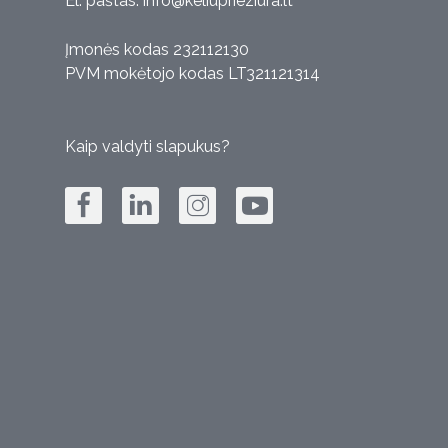
El. paštas:
info@keliuprieziura.lt
Įmonės kodas 232112130
PVM mokėtojo kodas LT321121314
Kaip valdyti slapukus?