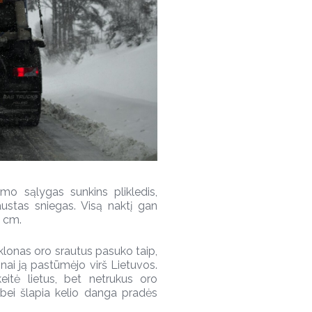
imo sąlygas sunkins plikledis,
austas sniegas. Visą naktį gan
7 cm.
klonas oro srautus pasuko taip,
inai ją pastūmėjo virš Lietuvos.
eitė lietus, bet netrukus oro
 bei šlapia kelio danga pradės