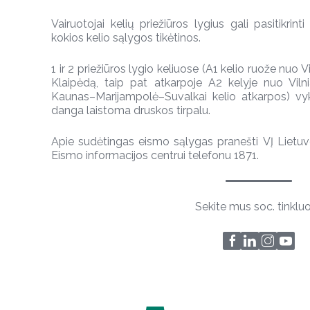
Vairuotojai kelių priežiūros lygius gali pasitikrinti kp
kokios kelio sąlygos tikėtinos.
1 ir 2 priežiūros lygio keliuose (A1 kelio ruože nuo V
Klaipėdą, taip pat atkarpoje A2 kelyje nuo Vilni
Kaunas–Marijampolė–Suvalkai kelio atkarpos) vy
danga laistoma druskos tirpalu.
Apie sudėtingas eismo sąlygas pranešti VĮ Lietuvo
Eismo informacijos centrui telefonu 1871.
Sekite mus soc. tinklu