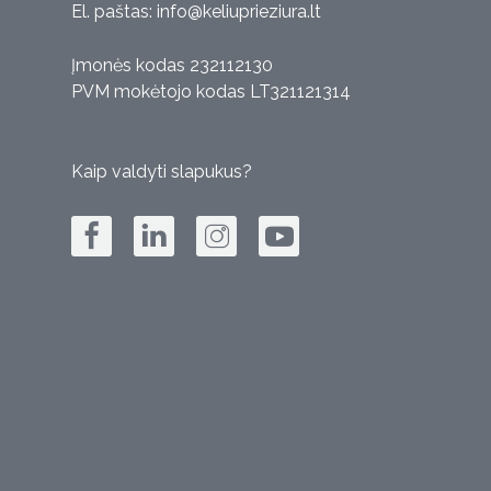
El. paštas:
info@keliuprieziura.lt
Įmonės kodas 232112130
PVM mokėtojo kodas LT321121314
Kaip valdyti slapukus?