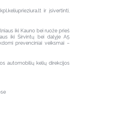
l.keliuprieziura.lt ir įsivertinti,
ilniaus iki Kauno bei ruože prieš
aus iki Širvintų bei dalyje A5
kdomi prevenciniai veiksmai –
s automobilių kelių direkcijos
ose