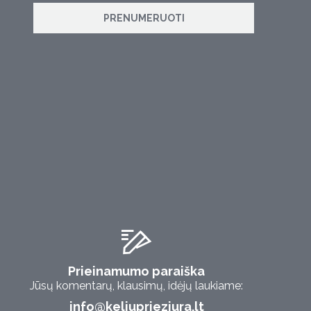
PRENUMERUOTI
Prieinamumo paraiška
Jūsų komentarų, klausimų, idėjų laukiame:
info@keliuprieziura.lt