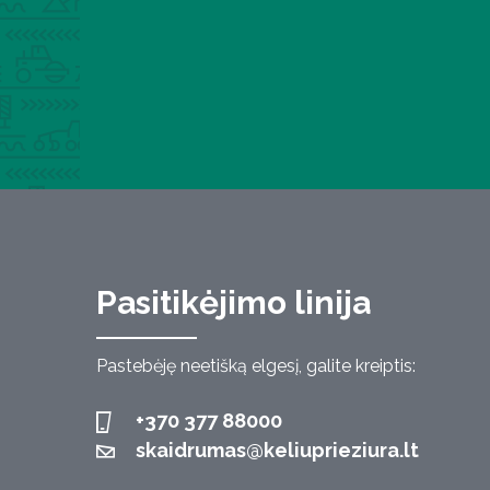
Pasitikėjimo linija
Pastebėję neetišką elgesį, galite kreiptis:
+370 377 88000
skaidrumas@keliuprieziura.lt