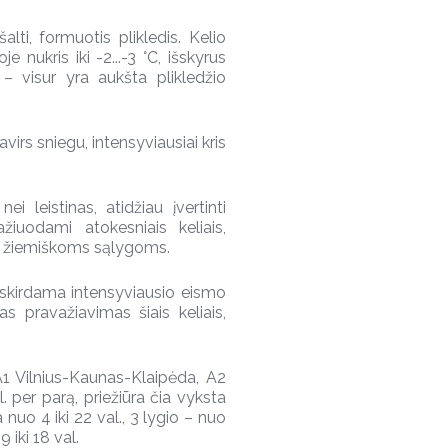
alti, formuotis plikledis. Kelio
 nukris iki -2...-3 °C, išskyrus
C – visur yra aukšta plikledžio
 pavirs sniegu, intensyviausiai kris
ei leistinas, atidžiau įvertinti
žiuodami atokesniais keliais,
ems žiemiškoms sąlygoms.
ą, skirdama intensyviausio eismo
as pravažiavimas šiais keliais,
 A1 Vilnius-Kaunas-Klaipėda, A2
. per parą, priežiūra čia vyksta
nuo 4 iki 22 val., 3 lygio – nuo
9 iki 18 val.