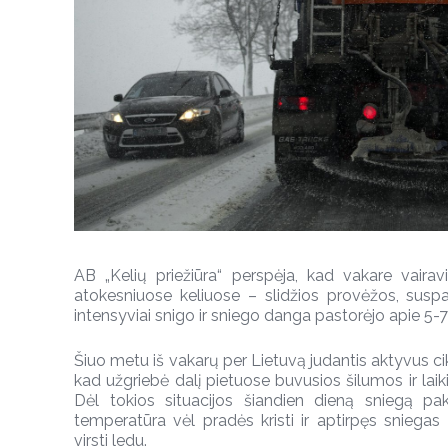
AB „Kelių priežiūra“ perspėja, kad vakare vairav
atokesniuose keliuose – slidžios provėžos, susp
intensyviai snigo ir sniego danga pastorėjo apie 5-
Šiuo metu iš vakarų per Lietuvą judantis aktyvus ci
kad užgriebė dalį pietuose buvusios šilumos ir laik
Dėl tokios situacijos šiandien dieną sniegą pak
temperatūra vėl pradės kristi ir aptirpęs sniegas
virsti ledu.