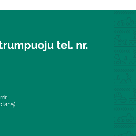
rumpuoju tel. nr.
/min.
laną).