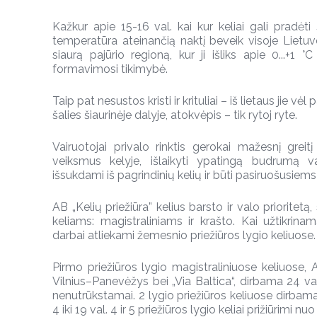
Kažkur apie 15-16 val. kai kur keliai gali pradėti š
temperatūra ateinančią naktį beveik visoje Lietuvoje
siaurą pajūrio regioną, kur ji išliks apie 0...+1 °
formavimosi tikimybė.
Taip pat nesustos kristi ir krituliai – iš lietaus jie vėl
šalies šiaurinėje dalyje, atokvėpis – tik rytoj ryte.
Vairuotojai privalo rinktis gerokai mažesnį greitį n
veiksmus kelyje, išlaikyti ypatingą budrumą va
išsukdami iš pagrindinių kelių ir būti pasiruošusi
AB „Kelių priežiūra” kelius barsto ir valo prioritet
keliams: magistraliniams ir krašto. Kai užtikrinam
darbai atliekami žemesnio priežiūros lygio keliuose.
Pirmo priežiūros lygio magistraliniuose keliuose,
Vilnius–Panevėžys bei „Via Baltica“, dirbama 24 val
nenutrūkstamai. 2 lygio priežiūros keliuose dirbama 
4 iki 19 val. 4 ir 5 priežiūros lygio keliai prižiūrimi nuo 