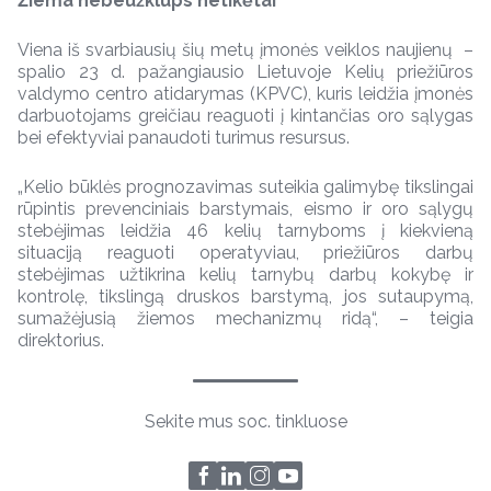
Žiema nebeužklups netikėtai
Viena iš svarbiausių šių metų įmonės veiklos naujienų –
spalio 23 d. pažangiausio Lietuvoje Kelių priežiūros
valdymo centro atidarymas (KPVC), kuris leidžia įmonės
darbuotojams greičiau reaguoti į kintančias oro sąlygas
bei efektyviai panaudoti turimus resursus.
„Kelio būklės prognozavimas suteikia galimybę tikslingai
rūpintis prevenciniais barstymais, eismo ir oro sąlygų
stebėjimas leidžia 46 kelių tarnyboms į kiekvieną
situaciją reaguoti operatyviau, priežiūros darbų
stebėjimas užtikrina kelių tarnybų darbų kokybę ir
kontrolę, tikslingą druskos barstymą, jos sutaupymą,
sumažėjusią žiemos mechanizmų ridą“, – teigia
direktorius.
Sekite mus soc. tinkluose