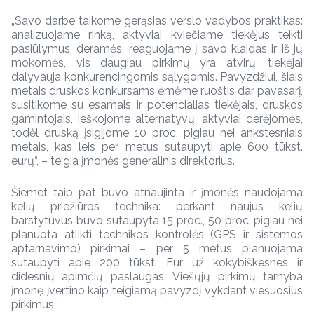
„Savo darbe taikome gerąsias verslo vadybos praktikas:
analizuojame rinką, aktyviai kviečiame tiekėjus teikti
pasiūlymus, deramės, reaguojame į savo klaidas ir iš jų
mokomės, vis daugiau pirkimų yra atvirų, tiekėjai
dalyvauja konkurencingomis sąlygomis. Pavyzdžiui, šiais
metais druskos konkursams ėmėme ruoštis dar pavasarį,
susitikome su esamais ir potencialias tiekėjais, druskos
gamintojais, ieškojome alternatyvų, aktyviai derėjomės,
todėl druską įsigijome 10 proc. pigiau nei ankstesniais
metais, kas leis per metus sutaupyti apie 600 tūkst.
eurų“, – teigia įmonės generalinis direktorius.
Šiemet taip pat buvo atnaujinta ir įmonės naudojama
kelių priežiūros technika: perkant naujus kelių
barstytuvus buvo sutaupyta 15 proc., 50 proc. pigiau nei
planuota atlikti technikos kontrolės (GPS ir sistemos
aptarnavimo) pirkimai – per 5 metus planuojama
sutaupyti apie 200 tūkst. Eur už kokybiškesnes ir
didesnių apimčių paslaugas. Viešųjų pirkimų tarnyba
įmonę įvertino kaip teigiamą pavyzdį vykdant viešuosius
pirkimus.