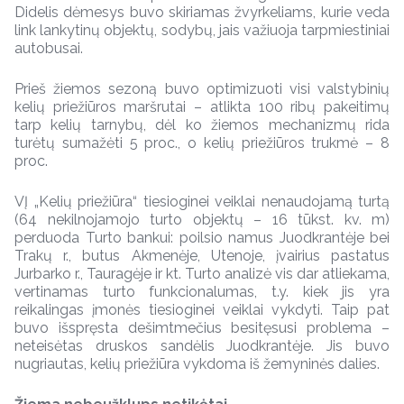
Didelis dėmesys buvo skiriamas žvyrkeliams, kurie veda
link lankytinų objektų, sodybų, jais važiuoja tarpmiestiniai
autobusai.
Prieš žiemos sezoną buvo optimizuoti visi valstybinių
kelių priežiūros maršrutai – atlikta 100 ribų pakeitimų
tarp kelių tarnybų, dėl ko žiemos mechanizmų rida
turėtų sumažėti 5 proc., o kelių priežiūros trukmė – 8
proc.
VĮ „Kelių priežiūra“ tiesioginei veiklai nenaudojamą turtą
(64 nekilnojamojo turto objektų – 16 tūkst. kv. m)
perduoda Turto bankui: poilsio namus Juodkrantėje bei
Trakų r., butus Akmenėje, Utenoje, įvairius pastatus
Jurbarko r., Tauragėje ir kt. Turto analizė vis dar atliekama,
vertinamas turto funkcionalumas, t.y. kiek jis yra
reikalingas įmonės tiesioginei veiklai vykdyti. Taip pat
buvo išspręsta dešimtmečius besitęsusi problema –
neteisėtas druskos sandėlis Juodkrantėje. Jis buvo
nugriautas, kelių priežiūra vykdoma iš žemyninės dalies.