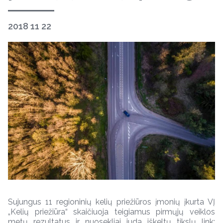
2018 11 22
Sujungus 11 regioninių kelių priežiūros įmonių įkurta VĮ
„Kelių priežiūra“ skaičiuoja teigiamus pirmųjų veiklos
metų rezultatus ir nuosekliai juda iškeltų tikslų link: