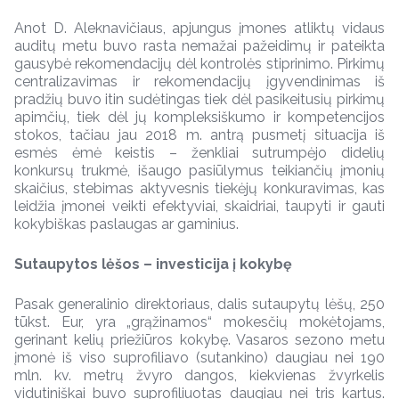
Anot D. Aleknavičiaus, apjungus įmones atliktų vidaus
auditų metu buvo rasta nemažai pažeidimų ir pateikta
gausybė rekomendacijų dėl kontrolės stiprinimo. Pirkimų
centralizavimas ir rekomendacijų įgyvendinimas iš
pradžių buvo itin sudėtingas tiek dėl pasikeitusių pirkimų
apimčių, tiek dėl jų kompleksiškumo ir kompetencijos
stokos, tačiau jau 2018 m. antrą pusmetį situacija iš
esmės ėmė keistis – ženkliai sutrumpėjo didelių
konkursų trukmė, išaugo pasiūlymus teikiančių įmonių
skaičius, stebimas aktyvesnis tiekėjų konkuravimas, kas
leidžia įmonei veikti efektyviai, skaidriai, taupyti ir gauti
kokybiškas paslaugas ar gaminius.
Sutaupytos lėšos – investicija į kokybę
Pasak generalinio direktoriaus, dalis sutaupytų lėšų, 250
tūkst. Eur, yra „grąžinamos“ mokesčių mokėtojams,
gerinant kelių priežiūros kokybę. Vasaros sezono metu
įmonė iš viso suprofiliavo (sutankino) daugiau nei 190
mln. kv. metrų žvyro dangos, kiekvienas žvyrkelis
vidutiniškai buvo suprofiliuotas daugiau nei tris kartus.