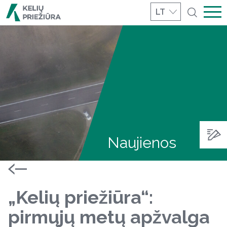
LT
Naujienos
„Kelių priežiūra“:
pirmųjų metų apžvalga