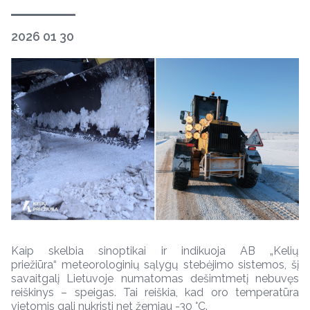
2026 01 30
Kaip skelbia sinoptikai ir indikuoja AB „Kelių
priežiūra“ meteorologinių sąlygų stebėjimo sistemos, šį
savaitgalį Lietuvoje numatomas dešimtmetį nebuvęs
reiškinys – speigas. Tai reiškia, kad oro temperatūra
vietomis gali nukristi net žemiau -30 °C.