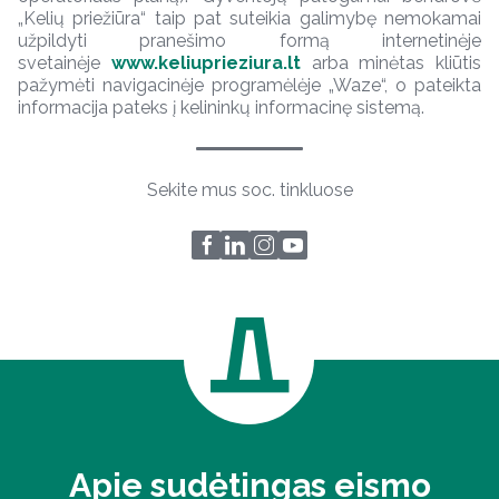
„Kelių priežiūra“ taip pat suteikia galimybę nemokamai
užpildyti pranešimo formą internetinėje
svetainėje
www.keliuprieziura.lt
arba minėtas kliūtis
pažymėti navigacinėje programėlėje „Waze“, o pateikta
informacija pateks į kelininkų informacinę sistemą.
Sekite mus soc. tinkluose
Apie sudėtingas eismo