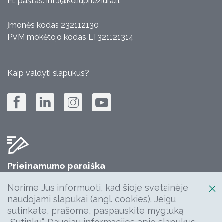
El. paštas:
info@keliuprieziura.lt
Įmonės kodas 232112130
PVM mokėtojo kodas LT321121314
Kaip valdyti slapukus?
Prieinamumo paraiška
Jūsų komentarų, klausimų, idėjų laukiame:
Norime Jus informuoti, kad šioje svetainėje
info@keliuprieziura.lt
naudojami slapukai (angl. cookies). Jeigu
sutinkate, prašome, paspauskite mygtuką
„Sutinku“. Daugiau informacijos apie slapukus