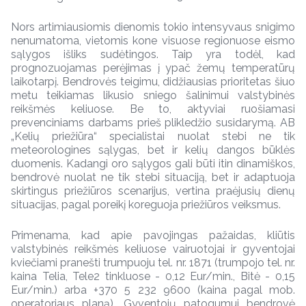
Nors artimiausiomis dienomis tokio intensyvaus snigimo
nenumatoma, vietomis kone visuose regionuose eismo
sąlygos išliks sudėtingos. Taip yra todėl, kad
prognozuojamas perėjimas į ypač žemų temperatūrų
laikotarpį. Bendrovės teigimu, didžiausias prioritetas šiuo
metu teikiamas likusio sniego šalinimui valstybinės
reikšmės keliuose. Be to, aktyviai ruošiamasi
prevenciniams darbams prieš plikledžio susidarymą. AB
„Kelių priežiūra“ specialistai nuolat stebi ne tik
meteorologines sąlygas, bet ir kelių dangos būklės
duomenis. Kadangi oro sąlygos gali būti itin dinamiškos,
bendrovė nuolat ne tik stebi situaciją, bet ir adaptuoja
skirtingus priežiūros scenarijus, vertina praėjusių dienų
situacijas, pagal poreikį koreguoja priežiūros veiksmus.
Primenama, kad apie pavojingas pažaidas, kliūtis
valstybinės reikšmės keliuose vairuotojai ir gyventojai
kviečiami pranešti trumpuoju tel. nr. 1871 (trumpojo tel. nr.
kaina Telia, Tele2 tinkluose - 0,12 Eur/min., Bitė - 0,15
Eur/min.) arba +370 5 232 9600 (kaina pagal mob.
operatoriaus planą). Gyventojų patogumui bendrovė