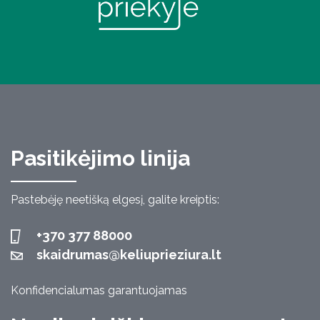
Pasitikėjimo linija
Pastebėję neetišką elgesį, galite kreiptis:
+370 377 88000
skaidrumas@keliuprieziura.lt
Konfidencialumas garantuojamas