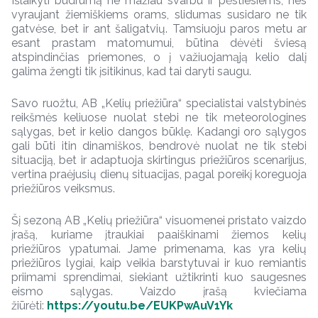
Išlaikyti budrumą ne mažiau svarbu ir pėstiesiems, nes
vyraujant žiemiškiems orams, slidumas susidaro ne tik
gatvėse, bet ir ant šaligatvių. Tamsiuoju paros metu ar
esant prastam matomumui, būtina dėvėti šviesą
atspindinčias priemones, o į važiuojamąją kelio dalį
galima žengti tik įsitikinus, kad tai daryti saugu.
Savo ruožtu, AB „Kelių priežiūra“ specialistai valstybinės
reikšmės keliuose nuolat stebi ne tik meteorologines
sąlygas, bet ir kelio dangos būklę. Kadangi oro sąlygos
gali būti itin dinamiškos, bendrovė nuolat ne tik stebi
situaciją, bet ir adaptuoja skirtingus priežiūros scenarijus,
vertina praėjusių dienų situacijas, pagal poreikį koreguoja
priežiūros veiksmus.
Šį sezoną AB „Kelių priežiūra“ visuomenei pristato vaizdo
įrašą, kuriame įtraukiai paaiškinami žiemos kelių
priežiūros ypatumai. Jame primenama, kas yra kelių
priežiūros lygiai, kaip veikia barstytuvai ir kuo remiantis
priimami sprendimai, siekiant užtikrinti kuo saugesnes
eismo sąlygas. Vaizdo įrašą kviečiama
žiūrėti:
https://youtu.be/EUKPwAuV1Yk