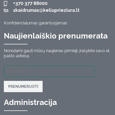
+370 377 88000
skaidrumas@keliuprieziura.lt
Konfidencialumas garantuojamas
Naujienlaiškio prenumerata
Norėdami gauti mūsų naujienas pirmieji, įrašykite savo el.
pašto adresą:
PRENUMERUOTI
Administracija