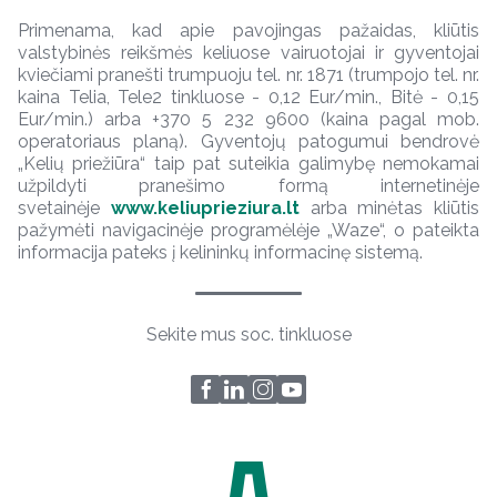
Primenama, kad apie pavojingas pažaidas, kliūtis
valstybinės reikšmės keliuose vairuotojai ir gyventojai
kviečiami pranešti trumpuoju tel. nr. 1871 (trumpojo tel. nr.
kaina Telia, Tele2 tinkluose - 0,12 Eur/min., Bitė - 0,15
Eur/min.) arba +370 5 232 9600 (kaina pagal mob.
operatoriaus planą). Gyventojų patogumui bendrovė
„Kelių priežiūra“ taip pat suteikia galimybę nemokamai
užpildyti pranešimo formą internetinėje
svetainėje
www.keliuprieziura.lt
arba minėtas kliūtis
pažymėti navigacinėje programėlėje „Waze“, o pateikta
informacija pateks į kelininkų informacinę sistemą.
Sekite mus soc. tinkluose