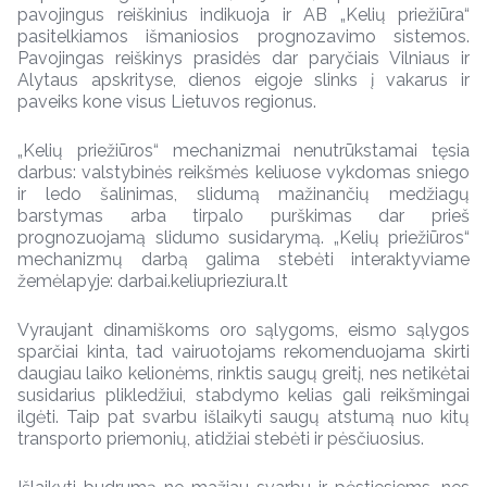
pavojingus reiškinius indikuoja ir AB „Kelių priežiūra“
pasitelkiamos išmaniosios prognozavimo sistemos.
Pavojingas reiškinys prasidės dar paryčiais Vilniaus ir
Alytaus apskrityse, dienos eigoje slinks į vakarus ir
paveiks kone visus Lietuvos regionus.
„Kelių priežiūros“ mechanizmai nenutrūkstamai tęsia
darbus: valstybinės reikšmės keliuose vykdomas sniego
ir ledo šalinimas, slidumą mažinančių medžiagų
barstymas arba tirpalo purškimas dar prieš
prognozuojamą slidumo susidarymą. „Kelių priežiūros“
mechanizmų darbą galima stebėti interaktyviame
žemėlapyje: darbai.keliuprieziura.lt
Vyraujant dinamiškoms oro sąlygoms, eismo sąlygos
sparčiai kinta, tad vairuotojams rekomenduojama skirti
daugiau laiko kelionėms, rinktis saugų greitį, nes netikėtai
susidarius plikledžiui, stabdymo kelias gali reikšmingai
ilgėti. Taip pat svarbu išlaikyti saugų atstumą nuo kitų
transporto priemonių, atidžiai stebėti ir pėsčiuosius.