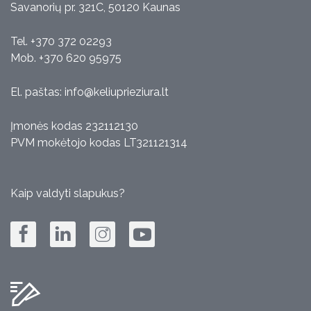
Savanorių pr. 321C, 50120 Kaunas
Tel. +370 372 02293
Mob. +370 620 95975
El. paštas:
info@keliuprieziura.lt
Įmonės kodas 232112130
PVM mokėtojo kodas LT321121314
Kaip valdyti slapukus?