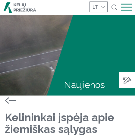
LT
Naujienos
Kelininkai įspėja apie
žiemiškas sąlygas