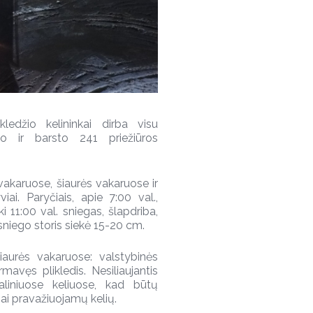
ikledžio kelininkai dirba visu
o ir barsto 241 priežiūros
akaruose, šiaurės vakaruose ir
ai. Paryčiais, apie 7:00 val.,
ki 11:00 val. sniegas, šlapdriba,
sniego storis siekė 15-20 cm.
aurės vakaruose: valstybinės
mavęs plikledis. Nesiliaujantis
aliniuose keliuose, kad būtų
ai pravažiuojamų kelių.