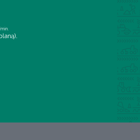
/min.
laną).