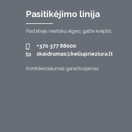
Pasitikėjimo linija
Pastebėję neetišką elgesį, galite kreiptis:
+370 377 88000
skaidrumas@keliuprieziura.lt
Konfidencialumas garantuojamas