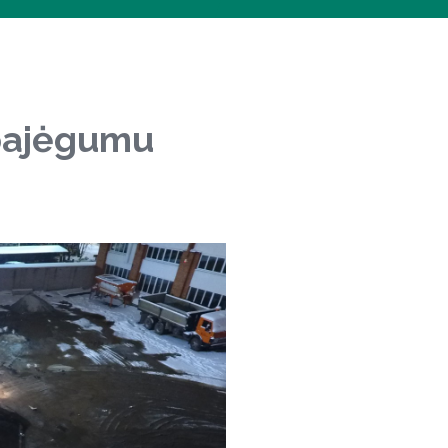
 pajėgumu