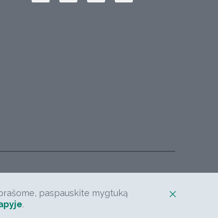
e, prašome, paspauskite mygtuką
apyje
.