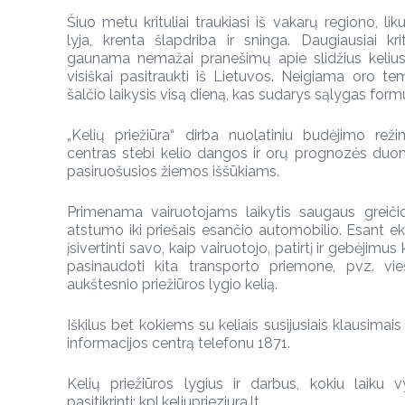
Šiuo metu krituliai traukiasi iš vakarų regiono, li
lyja, krenta šlapdriba ir sninga. Daugiausiai kri
gaunama nemažai pranešimų apie slidžius kelius. I
visiškai pasitraukti iš Lietuvos. Neigiama oro te
šalčio laikysis visą dieną, kas sudarys sąlygas formu
„Kelių priežiūra“ dirba nuolatiniu budėjimo rež
centras stebi kelio dangos ir orų prognozės duom
pasiruošusios žiemos iššūkiams.
Primenama vairuotojams laikytis saugaus greičio i
atstumo iki priešais esančio automobilio. Esant
įsivertinti savo, kaip vairuotojo, patirtį ir gebėjimu
pasinaudoti kita transporto priemone, pvz. vieš
aukštesnio priežiūros lygio kelią.
Iškilus bet kokiems su keliais susijusiais klausimais 
informacijos centrą telefonu 1871.
Kelių priežiūros lygius ir darbus, kokiu laiku 
pasitikrinti: kpl.keliuprieziura.lt