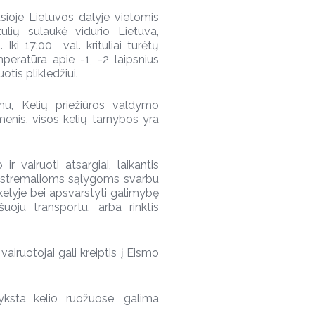
kusioje Lietuvos dalyje vietomis
tulių sulaukė vidurio Lietuva,
ki 17:00 val. krituliai turėtų
mperatūra apie -1, -2 laipsnius
otis plikledžiui.
imu, Kelių priežiūros valdymo
enis, visos kelių tarnybos yra
r vairuoti atsargiai, laikantis
 ekstremalioms sąlygoms svarbu
s kelyje bei apsvarstyti galimybę
uoju transportu, arba rinktis
vairuotojai gali kreiptis į Eismo
vyksta kelio ruožuose, galima