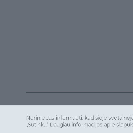
Norime Jus informuoti, kad šioje svetainėj
„Sutinku“. Daugiau informacijos apie slapuk