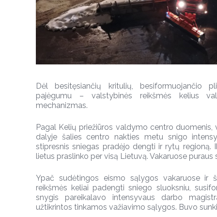
Dėl besitęsiančių kritulių, besiformuojančio pl
pajėgumu – valstybinės reikšmės kelius val
mechanizmas.
Pagal Kelių priežiūros valdymo centro duomenis, v
dalyje šalies centro nakties metu snigo intensyvi
stipresnis sniegas pradėjo dengti ir rytų regioną. I
lietus praslinko per visą Lietuvą. Vakaruose puraus 
Ypač sudėtingos eismo sąlygos vakaruose ir ši
reikšmės keliai padengti sniego sluoksniu, susifor
snygis pareikalavo intensyvaus darbo magistr
užtikrintos tinkamos važiavimo sąlygos. Buvo sunki