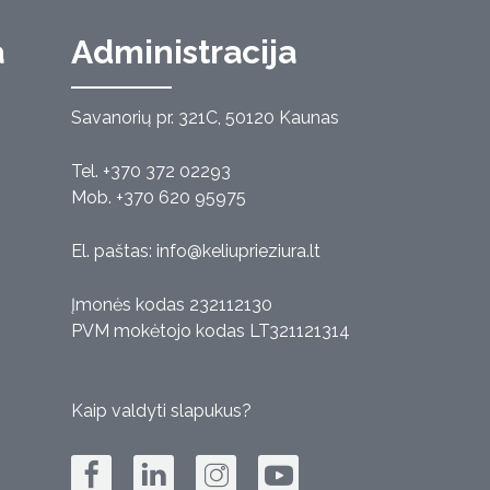
a
Administracija
Savanorių pr. 321C, 50120 Kaunas
Tel. +370 372 02293
Mob. +370 620 95975
El. paštas:
info@keliuprieziura.lt
Įmonės kodas 232112130
PVM mokėtojo kodas LT321121314
Kaip valdyti slapukus?