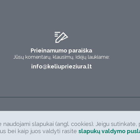
Prieinamumo paraiška
Jūsų komentarų, klausimų, idėjų laukiame:
info@keliuprieziura.lt
e naudojami slapukai (angl. cookies). Jeigu sutinkat
us bei kaip juos valdyti rasite
slapukų valdymo pusl