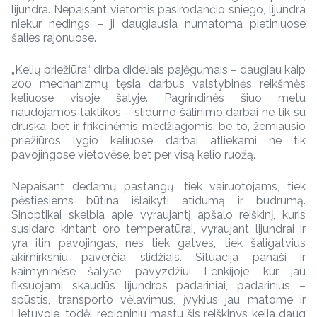
lijundra. Nepaisant vietomis pasirodančio sniego, lijundra
niekur nedings – ji daugiausia numatoma pietiniuose
šalies rajonuose.
„Kelių priežiūra“ dirba dideliais pajėgumais – daugiau kaip
200 mechanizmų tęsia darbus valstybinės reikšmės
keliuose visoje šalyje. Pagrindinės šiuo metu
naudojamos taktikos – slidumo šalinimo darbai ne tik su
druska, bet ir frikcinėmis medžiagomis, be to, žemiausio
priežiūros lygio keliuose darbai atliekami ne tik
pavojingose vietovėse, bet per visą kelio ruožą.
Nepaisant dedamų pastangų, tiek vairuotojams, tiek
pėstiesiems būtina išlaikyti atidumą ir budrumą.
Sinoptikai skelbia apie vyraujantį apšalo reiškinį, kuris
susidaro kintant oro temperatūrai, vyraujant lijundrai ir
yra itin pavojingas, nes tiek gatves, tiek šaligatvius
akimirksniu paverčia slidžiais. Situacija panaši ir
kaimyninėse šalyse, pavyzdžiui Lenkijoje, kur jau
fiksuojami skaudūs lijundros padariniai, padarinius –
spūstis, transporto vėlavimus, įvykius jau matome ir
Lietuvoje, todėl regioniniu mastu šis reiškinys kelia daug