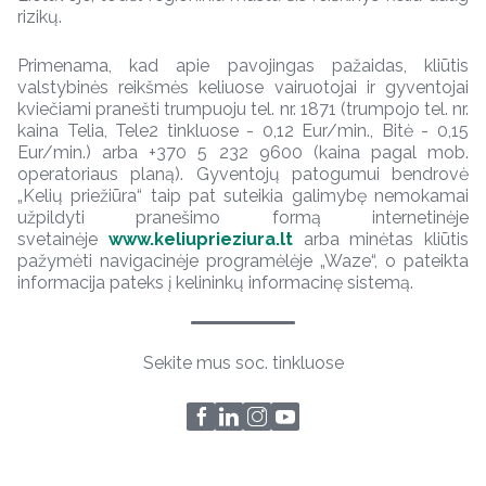
rizikų.
Primenama, kad apie pavojingas pažaidas, kliūtis
valstybinės reikšmės keliuose vairuotojai ir gyventojai
kviečiami pranešti trumpuoju tel. nr. 1871 (trumpojo tel. nr.
kaina Telia, Tele2 tinkluose - 0,12 Eur/min., Bitė - 0,15
Eur/min.) arba +370 5 232 9600 (kaina pagal mob.
operatoriaus planą). Gyventojų patogumui bendrovė
„Kelių priežiūra“ taip pat suteikia galimybę nemokamai
užpildyti pranešimo formą internetinėje
svetainėje
www.keliuprieziura.lt
arba minėtas kliūtis
pažymėti navigacinėje programėlėje „Waze“, o pateikta
informacija pateks į kelininkų informacinę sistemą.
Sekite mus soc. tinkluose