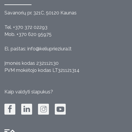
Savanorių pr. 321C, 50120 Kaunas
Tel. +370 372 02293
Mob. +370 620 95975
El. paštas:
info@keliuprieziura.lt
Įmonės kodas 232112130
PVM mokėtojo kodas LT321121314
Kaip valdyti slapukus?