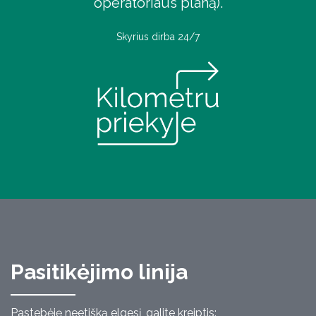
operatoriaus planą).
Skyrius dirba 24/7
Pasitikėjimo linija
Pastebėję neetišką elgesį, galite kreiptis: