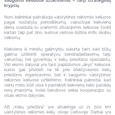
Saugumo keliuose užtikrinimas
– tarp strategini
ų
krypčių
Nors kelininkai patruliuoja valstybinės reikšmės keliuose
pagal nustatytą periodiškumą, vairuotojai kiekvieną
dieną susiduria su įvairiomis situacijomis keliuose, todėl
kartais taip pat žino, kuriose vietose būtina imtis skubių
veiksmų.
Kiekviena iš minėtų galimybių sukurta tam, kad būtų
galima užtikrinti operatyvų bendradarbiavimą tarp
vairuotojų bei gyventojų ir kelių priežiūros specialistų.
Visi eismo dalyviai yra tarsi papildomos „akys“ keliuose,
kurios gali prisidėti ne tik prie efektyvesnės kelių
priežiūros organizavimo, bet ir saugumo valstybinės
reikšmės keliuose užtikrinimo. Kelininkai pabrėžia, kad
vienu metu būti visur ir pastebėti kiekvieną kelio pažaidą
nėra įmanoma, todėl bendrovė siekia kooperacijos su
visais eismo dalyviais.
AB „Kelių priežiūra“ yra atsakinga už 21 500 km
valstybinės reikšmės kelių visoje Lietuvoje. Darbai yra