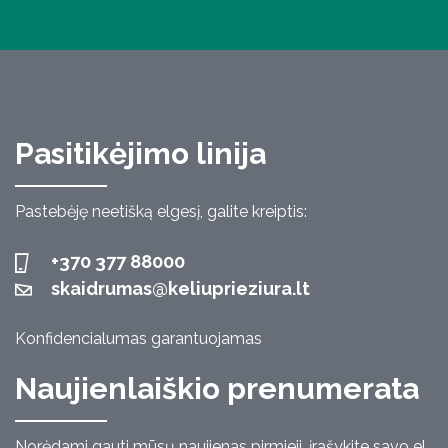
Pasitikėjimo linija
Pastebėję neetišką elgesį, galite kreiptis:
+370 377 88000
skaidrumas@keliuprieziura.lt
Konfidencialumas garantuojamas
Naujienlaiškio prenumerata
Norėdami gauti mūsų naujienas pirmieji, įrašykite savo el.