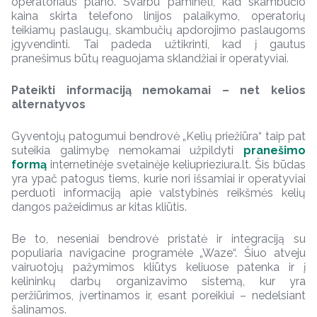
operatoriaus plano. Svarbu paminėti, kad skambučio
kaina skirta telefono linijos palaikymo, operatorių
teikiamų paslaugų, skambučių apdorojimo paslaugoms
įgyvendinti. Tai padeda užtikrinti, kad į gautus
pranešimus būtų reaguojama sklandžiai ir operatyviai.
Pateikti informaciją nemokamai – net kelios
alternatyvos
Gyventojų patogumui bendrovė „Kelių priežiūra“ taip pat
suteikia galimybę nemokamai užpildyti
pranešimo
formą
internetinėje svetainėje keliuprieziura.lt. Šis būdas
yra ypač patogus tiems, kurie nori išsamiai ir operatyviai
perduoti informaciją apie valstybinės reikšmės kelių
dangos pažeidimus ar kitas kliūtis.
Be to, neseniai bendrovė pristatė ir integraciją su
populiaria navigacine programėle „Waze“. Šiuo atveju
vairuotojų pažymimos kliūtys keliuose patenka ir į
kelininkų darbų organizavimo sistemą, kur yra
peržiūrimos, įvertinamos ir, esant poreikiui – nedelsiant
šalinamos.