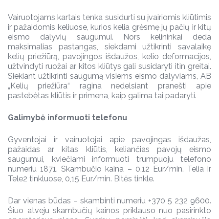
Vairuotojams kartais tenka susidurti su įvairiomis kliūtimis
ir pažaidomis keliuose, kurios kelia grėsmę jų pačių ir kitų
eismo dalyvių saugumui. Nors kelininkai deda
maksimalias pastangas, siekdami užtikrinti savalaikę
kelių priežiūrą, pavojingos išdaužos, kelio deformacijos,
užtvindyti ruožai ar kitos kliūtys gali susidaryti itin greitai.
Siekiant užtikrinti saugumą visiems eismo dalyviams, AB
„Kelių priežiūra“ ragina nedelsiant pranešti apie
pastebėtas kliūtis ir primena, kaip galima tai padaryti.
Galimybė informuoti telefonu
Gyventojai ir vairuotojai apie pavojingas išdaužas,
pažaidas ar kitas kliūtis, keliančias pavojų eismo
saugumui, kviečiami informuoti trumpuoju telefono
numeriu 1871. Skambučio kaina – 0,12 Eur/min. Telia ir
Tele2 tinkluose, 0,15 Eur/min. Bitės tinkle.
Dar vienas būdas – skambinti numeriu +370 5 232 9600.
Šiuo atveju skambučių kainos priklauso nuo pasirinkto