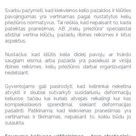
Svarbu pažymėti, kad kiekvienos kelio pažaidos ir kliūties
pavojingumas yra vertinamas pagal nustatytus kelių
priežiūros normatyvus. Tai reiškia, kad nepaisant to, kada
pateiktas pranešimas, AB „Kelių priežiūra“ specialistai
atidžiai vertina kliūčių, pažaidų ribines reikšmes ir kitus
aspektus.
Nustačius, kad kliūtis kelia didelį pavojų ar trukdo
saugiam eismui, arba pažaida yra pasiekusi ar viršija
ribines reikšmes, kelių priežiūros darbai organizuojami
nedelsiant.
Gyventojams gali pasirodyti, kad kelininkai neketina
atvykti ir skubiai sutvarkyti susidariusių deformacijų
keliuose, tačiau kai kuriais atvejais reikalingi kur kas
kompleksiškesni sprendimai, siekiant deformacijas
pašalinti. Patikinama, kad kiekvienas pranešimas yra
vertinamas ir tikrinamas, nepaisant to, kokiu būdu jo
sulaukta.