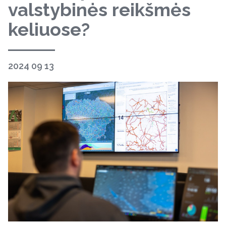
valstybinės reikšmės
keliuose?
2024 09 13