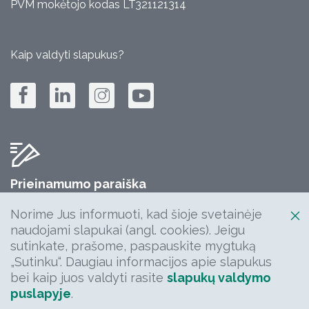
PVM mokėtojo kodas LT321121314
Kaip valdyti slapukus?
Prieinamumo paraiška
Jūsų komentarų, klausimų, idėjų laukiame:
Norime Jus informuoti, kad šioje svetainėje
info@keliuprieziura.lt
naudojami slapukai (angl. cookies). Jeigu
sutinkate, prašome, paspauskite mygtuką
„Sutinku“. Daugiau informacijos apie slapukus
bei kaip juos valdyti rasite
slapukų valdymo
puslapyje
.