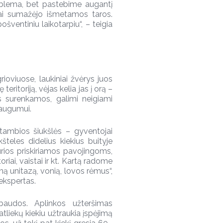
oblema, bet pastebime augantį
ai sumažėjo išmetamos taros.
šventiniu laikotarpiu“, – teigia
ioviuose, laukiniai žvėrys juos
 teritoriją, vėjas kelia jas į orą –
ės surenkamos, galimi neigiami
saugumui.
stambios šiukšlės – gyventojai
šteles didelius kiekius buityje
urios priskiriamos pavojingoms,
oriai, vaistai ir kt. Kartą radome
ną unitazą, vonią, lovos rėmus“,
ekspertas.
 baudos. Aplinkos užteršimas
liekų kiekiu užtraukia įspėjimą