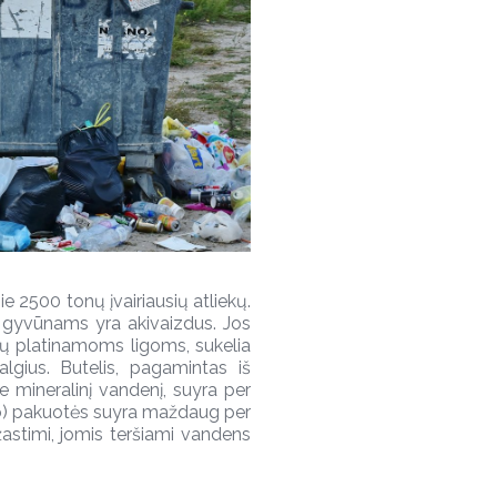
ie 2500 tonų įvairiausių atliekų.
 gyvūnams yra akivaizdus. Jos
ikų platinamoms ligoms, sukelia
gius. Butelis, pagamintas iš
me mineralinį vandenį, suyra per
vo) pakuotės suyra maždaug per
astimi, jomis teršiami vandens