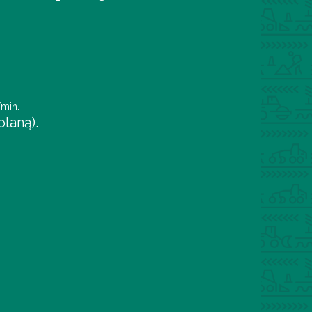
/min.
laną).