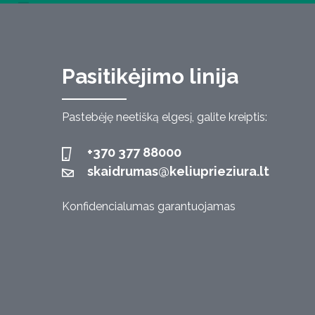
Pasitikėjimo linija
Pastebėję neetišką elgesį, galite kreiptis:
+370 377 88000
skaidrumas@keliuprieziura.lt
Konfidencialumas garantuojamas