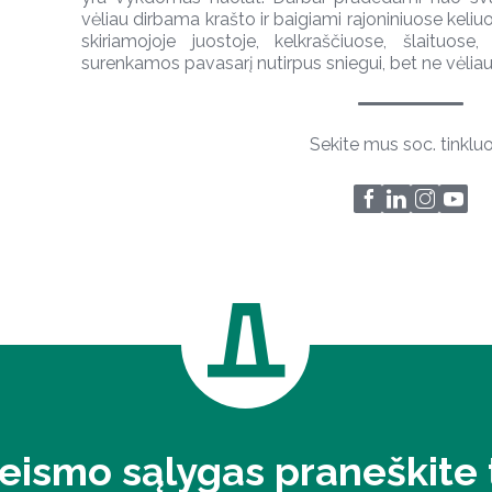
vėliau dirbama krašto ir baigiami rajoniniuose keli
skiriamojoje juostoje, kelkraščiuose, šlaituose
surenkamos pavasarį nutirpus sniegui, bet ne vėliau,
Sekite mus soc. tinklu
eismo sąlygas praneškite t