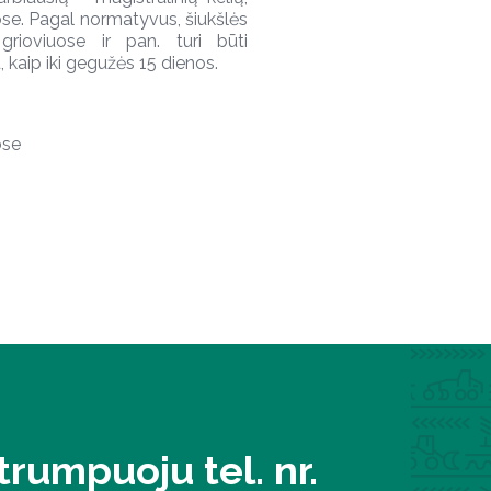
uose. Pagal normatyvus, šiukšlės
, grioviuose ir pan. turi būti
 kaip iki gegužės 15 dienos.
ose
rumpuoju tel. nr.