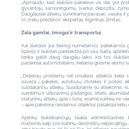
„Apmaudu, kad šiukšlės pakelėse vis dar yra pr
gyventojų sąmoningumą. Įvedus depozitą, žymi
Daugiausiai atliekų surenkama pavasarį, vasarą ir po
VĮ „Kelių priežiūros“ ekspertas Algminas Šmitas.
Žala gamtai, žmogui ir transportui
Kai šiukšlės yra tiesiog numetamos, paliekamos gr
išplėšo ir šiukšles paskleidžia po visą šlaitą, aplinkinę
tenka gaišti daug daugiau laiko, kol tos šiukšl
padariniai automobiliams, keliama grėsmė eismo 
„Didesnių problemų nei smulkios atliekos kelia 
suveža į pakeles, autobusų stoteles ir poilsio aik
susidarančių atliekų. Susiduriame su atliekomis, k
surinkimu ir utilizavimu: padangos, šiferis, akumuliat
statybinių atliekų apie 1 toną, esame surinkę ne vie
– apie pakelėse randamus objektus pasakoja kelių 
Aplinką šiukšlinančiųjų laukia administracines
mažesniu kaip 100 kubinių decimetrų nepavojingų at