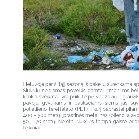
Lietuvoje per šiltąjį sezoną iš pakelių surenkama ap
Šiukšlių neigiamas poveikis gamtai, žmonėms bei
kenkia sveikatai, yra puiki terpė vabzdžių ir grauž
pavojų gyvūnams ir paukščiams šiems jas suval
polietileno tereftalato (PET), į kurį paprastai pila
400 – 500 metų, įprastinės metalinės (plieno, ala
50 – 70 metų. Neretai šiukšlės tampa gaisro priež
telkiniai.