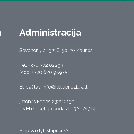
a
Administracija
Savanorių pr. 321C, 50120 Kaunas
Tel. +370 372 02293
Mob. +370 620 95975
El. paštas:
info@keliuprieziura.lt
Įmonės kodas 232112130
PVM mokėtojo kodas LT321121314
Kaip valdyti slapukus?