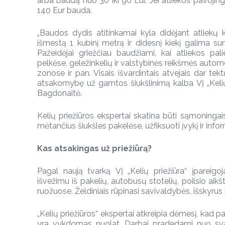
arba baudą nuo 30 iki 90 Eur. Jei atliekos pavojing
140 Eur bauda.
„Baudos dydis atitinkamai kyla didėjant atliekų ki
išmestą 1 kubinį metrą ir didesnį kiekį galima 
Pažeidėjai griežčiau baudžiami, kai atliekos pal
pelkėse, geležinkelių ir valstybinės reikšmės autom
zonose ir pan. Visais išvardintais atvejais dar tekt
atsakomybę už gamtos šiukšlinimą kalba VĮ „Kelių
Bagdonaitė.
Kelių priežiūros ekspertai skatina būti sąmoningai
mėtančius šiukšles pakelėse, užfiksuoti įvykį ir info
Kas atsakingas už priežiūrą?
Pagal naują tvarką VĮ „Kelių priežiūra“ įpareigoja
išvežimu iš pakelių, autobusų stotelių, poilsio aikš
ruožuose. Želdiniais rūpinasi savivaldybės, išskyrus 
„Kelių priežiūros“ ekspertai atkreipia dėmesį, kad p
yra vykdomas nuolat. Darbai pradedami nuo svarb