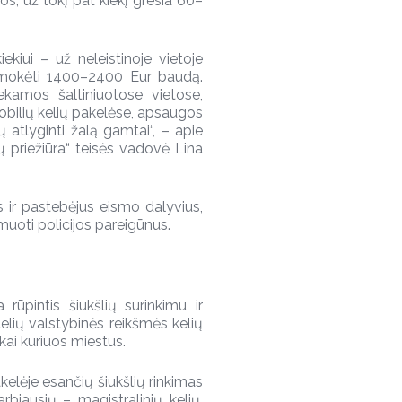
os, už tokį pat kiekį gresia 60–
ekiui – už neleistinoje vietoje
sumokėti 1400–2400 Eur baudą.
iekamos šaltiniuotose vietose,
obilių kelių pakelėse, apsaugos
ų atlyginti žalą gamtai“, – apie
 priežiūra“ teisės vadovė Lina
s ir pastebėjus eismo dalyvius,
rmuoti policijos pareigūnus.
 rūpintis šiukšlių surinkimu ir
telių valstybinės reikšmės kelių
kai kuriuos miestus.
akelėje esančių šiukšlių rinkimas
iausių – magistralinių kelių,