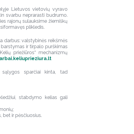
lyje Lietuvos vietovių vyravo
in svarbu neprarasti budrumo.
šalies rajonų sulauksime žiemiškų
usiformavęs plikledis.
ia darbus: valstybinės reikšmės
arstymas ir tirpalo purškimas
Kelių priežiūros“ mechanizmų
arbai.keliuprieziura.lt
ąlygos sparčiai kinta, tad
ikledžiui, stabdymo kelias gali
emonių;
, bet ir pėsčiuosius.