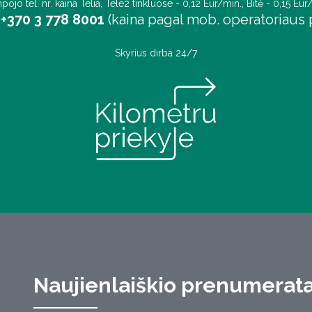
pojo tel. nr. kaina Telia, Tele2 tinkluose - 0,12 Eur/min., Bitė - 0,15 Eur
+370 3 778 8001
(kaina pagal mob. operatoriaus p
Skyrius dirba 24/7
Naujienlaiškio prenumerat