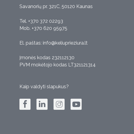
Savanorių pr. 321C, 50120 Kaunas
Tel. +370 372 02293
Mob. +370 620 95975
El. paštas:
info@keliuprieziura.lt
Įmonės kodas 232112130
PVM mokėtojo kodas LT321121314
Kaip valdyti slapukus?