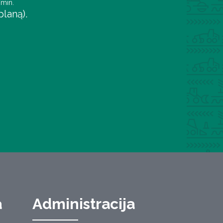
/min.
laną).
a
Administracija