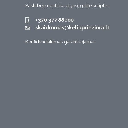
Pastebėję neetišką elgesį, galite kreiptis:
+370 377 88000
skaidrumas@keliuprieziura.lt
Konfidencialumas garantuojamas