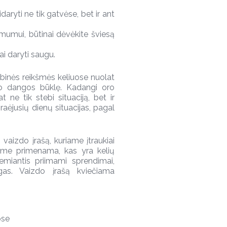
aryti ne tik gatvėse, bet ir ant
umui, būtinai dėvėkite šviesą
tai daryti saugu.
tybinės reikšmės keliuose nuolat
lio dangos būklę. Kadangi oro
 ne tik stebi situaciją, bet ir
praėjusių dienų situacijas, pagal
vaizdo įrašą, kuriame įtraukiai
Jame primenama, kas yra kelių
 remiantis priimami sprendimai,
gas. Vaizdo įrašą kviečiama
ose