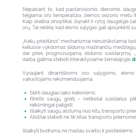
Nepaisant to, kad pastarosiomis dienomis dauge
teigiama oro temperatūra, žiemos sezono metu it
Kaip skelbia sinoptikai, šiąnakt ir rytoj daugelyje 
orų. Tai reiškia, kad eismo sąlygas gali apsunkinti s
„Kelių priežiūros“ mechanizmai nenutrūkstamai tęs
keliuose vykdomas slidumą mažinančių medžiagų b
dar prieš prognozuojamą slidumo susidarymą. „
darbą galima stebėti interaktyviame žemėlapyje:
d
Vyraujant dinamiškoms oro sąlygoms, eismo s
vairuotojams rekomenduojama:
Skirti daugiau laiko kelionėms;
Rinktis saugų greitį – netikėtai susidarius pl
reikšmingai pailgėti;
Išlaikyti saugų atstumą nuo kitų transporto pri
Atidžiai stebėti ne tik kitas transporto priemones
Išlaikyti budrumą ne mažiau svarbu ir pėstiesiems: