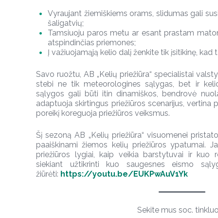
Vyraujant žiemiškiems orams, slidumas gali susid
šaligatvių;
Tamsiuoju paros metu ar esant prastam matom
atspindinčias priemones;
Į važiuojamąją kelio dalį ženkite tik įsitikinę, kad 
Savo ruožtu, AB „Kelių priežiūra“ specialistai vals
stebi ne tik meteorologines sąlygas, bet ir ke
sąlygos gali būti itin dinamiškos, bendrovė nuolat
adaptuoja skirtingus priežiūros scenarijus, vertina 
poreikį koreguoja priežiūros veiksmus.
Šį sezoną AB „Kelių priežiūra“ visuomenei pristato 
paaiškinami žiemos kelių priežiūros ypatumai. 
priežiūros lygiai, kaip veikia barstytuvai ir kuo
siekiant užtikrinti kuo saugesnes eismo sąly
žiūrėti:
https://youtu.be/EUKPwAuV1Yk
Sekite mus soc. tinklu