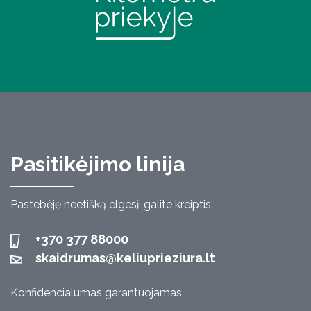
Pasitikėjimo linija
Pastebėję neetišką elgesį, galite kreiptis:
+370 377 88000
skaidrumas@keliuprieziura.lt
Konfidencialumas garantuojamas