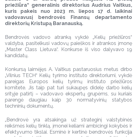
priežiūra“ generalinis direktorius Audrius Vaitkus,
kuris pakeis nuo 2023 m. liepos 17 d. laikinai
vadovavusį bendrovės Finansų departamento
direktorių Kristupą Baranauską.
Bendrovės vadovo atranką vykdė „Kelių priežiūros“
valdyba, pasitelkusi vadovų paieškos ir atrankos įmonę
„Master Class Lietuva“. Konkurse iš viso dalyvavo 19
kandidatų.
Konkursą laimėjęs A. Vaitkus pastaruosius metus dirbo
„Vilnius TECH“ Kelių tyrimo instituto direktoriumi, vykdė
pareigas Europos kelių tyrimų instituto priežiūros
komitete. Jis taip pat turi sukaupęs didelę darbo kelių
srityje patirtį – vadovavo ekspertų grupėms, su kuriais
parengė daugiau kaip 30 normatyvinių statybos
techninių dokumentų.
„Bendrovė yra atsakinga už strateginį valstybinės
reikšmės kelių tinklą, įmonei keliami ambicingi kokybės ir
efektyvumo tikslai. Esminė ir kertinė bendrovės funkcija