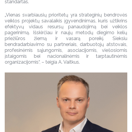
standartas.
„Vienas svarbiausių prioritetų yra strateginių bendrovės
veiklos projektų savalaikis įgyvendinimas, kuris užtikrins
efektyvų vidaus resursų panaudojimą bei veiklos
pagerinimą. Išskirčiau ir naujų metodų diegimo kelių
priežiūros žiemą ir vasarą poreikį. Sieksiu
bendradarbiavimo su partneriais, darbuotojų atstovais,
profesinėmis sąjungomis, asociacijomis, viešosiomis
įstaigomis bei nacionalinėmis ir tarptautinėmis
organizacijomis“, – teigia A. Vaitkus.