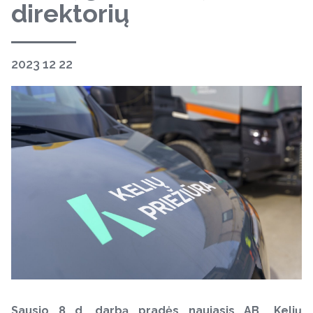
direktorių
2023 12 22
Sausio 8 d. darbą pradės naujasis AB „Kelių