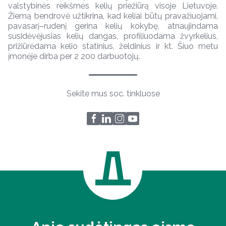
valstybinės reikšmės kelių priežiūrą visoje Lietuvoje.
Žiemą bendrovė užtikrina, kad keliai būtų pravažiuojami,
pavasarį–rudenį gerina kelių kokybę, atnaujindama
susidėvėjusias kelių dangas, profiliuodama žvyrkelius,
prižiūrėdama kelio statinius, želdinius ir kt. Šiuo metu
įmonėje dirba per 2 200 darbuotojų.
Sekite mus soc. tinkluose