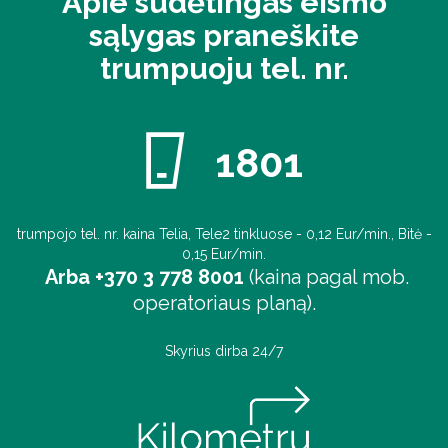
Apie sudėtingas eismo
sąlygas praneškite
trumpuoju tel. nr.
1801
trumpojo tel. nr. kaina Telia, Tele2 tinkluose - 0,12 Eur/min., Bitė -
0,15 Eur/min.
Arba +370 3 778 8001
(kaina pagal mob.
operatoriaus planą).
Skyrius dirba 24/7