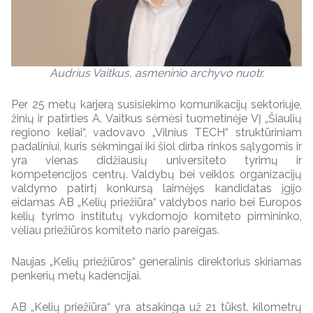
Audrius Vaitkus, asmeninio archyvo nuotr.
Per 25 metų karjerą susisiekimo komunikacijų sektoriuje,
žinių ir patirties A. Vaitkus sėmėsi tuometinėje VĮ „Šiaulių
regiono keliai“, vadovavo „Vilnius TECH“ struktūriniam
padaliniui, kuris sėkmingai iki šiol dirba rinkos sąlygomis ir
yra vienas didžiausių universiteto tyrimų ir
kompetencijos centrų. Valdybų bei veiklos organizacijų
valdymo patirtį konkursą laimėjęs kandidatas įgijo
eidamas AB „Kelių priežiūra“ valdybos nario bei Europos
kelių tyrimo institutų vykdomojo komiteto pirmininko,
vėliau priežiūros komiteto nario pareigas.
Naujas „Kelių priežiūros“ generalinis direktorius skiriamas
penkerių metų kadencijai.
AB „Kelių priežiūra“ yra atsakinga už 21 tūkst. kilometrų