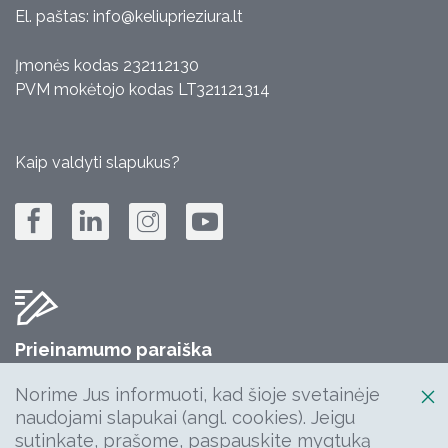
El. paštas:
info@keliuprieziura.lt
Įmonės kodas 232112130
PVM mokėtojo kodas LT321121314
Kaip valdyti slapukus?
Prieinamumo paraiška
Jūsų komentarų, klausimų, idėjų laukiame:
Norime Jus informuoti, kad šioje svetainėje
info@keliuprieziura.lt
naudojami slapukai (angl. cookies). Jeigu
sutinkate, prašome, paspauskite mygtuką