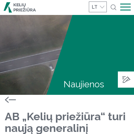
LT
Naujienos
AB „Kelių priežiūra“ turi
naują generalinį