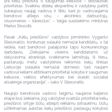
yra kelių priežiūra, o saugumas keliuose – didžiausias
prioritetas. Sveikinu didelę ekspertinę ir vadybinę patirtį
sukaupusį naująjį vadovą ir tikiu, kad jo vadovaujama
bendrovė atlieps visų – akcininko, darbuotojų,
visuomenės – lūkesčius“, – teigia susisiekimo ministras
Marius Skuodis.
Pasak „Kelių priežiūros“ valdybos pirmininko Vyganto
Sliesoraičio, konkursas sulaukė nemažai kandidatų, o tai
reiškia, kad bendrovė palaipsniui tapo konkurencingu
darbdaviu. „Dėkojame visiems kandidatams už
dalyvavimą atrankoje, sveikiname laimėtoją. Iš tiesų,
pastaruoju metu valstybinės reikšmės kelių tinklas
Lietuvoje sulaukia nemažai dėmesio, tad naujam
vadovui keliami atitinkami prioritetai: kokybė ir saugumas
keliuose, veiklos efektyvumas bei skaidri, socialiai
atsakinga organizacija“, – sako V. Sliesoraitis.
Naujojo bendrovės vadovo teigimu, naujame karjeros
etape bus siekiama, jog valstybei svarbūs prioritetai kelių
priežiūros srityje būtų atliepti reikiamu įsitraukimu, būtų
užtikrinamas aukštas kelių priežiūros paslaugų kokybės