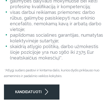
galimybes dalyvauti mokymuose bei kelti
profesinę kvalifikaciją ir kompetenciją;
visas darbui reikiamas priemones: darbo
rūbus, galimybę pasiskiepyti nuo erkinio
encefalito, nemokamą kavą ir arbatą darbo
vietoje;
papildomas socialines garantijas, numatytas
kolektyvinėje sutartyje;
skaidrią atlygio politiką, darbo užmokestis
šioje pozicijoje yra nuo 1960 iki 2375 Eur
(neatskaičius mokesčių)*.
*Atlygį sudaro pastovi ir kintama dalis, kurios dydis priklauso nuo
asmeninės ir padalinio veiklos kokybės.
KANDIDATUOTI