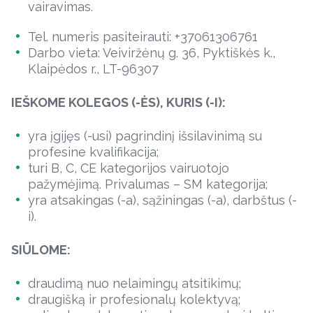
vairavimas.
Tel. numeris pasiteirauti: +37061306761
Darbo vieta: Veiviržėnų g. 36, Pyktiškės k.,
Klaipėdos r., LT-96307
IEŠKOME KOLEGOS (-ĖS), KURIS (-I):
yra įgijęs (-usi) pagrindinį išsilavinimą su
profesine kvalifikacija;
turi B, C, CE kategorijos vairuotojo
pažymėjimą. Privalumas – SM kategorija;
yra atsakingas (-a), sąžiningas (-a), darbštus (-
i).
SIŪLOME:
draudimą nuo nelaimingų atsitikimų;
draugišką ir profesionalų kolektyvą;