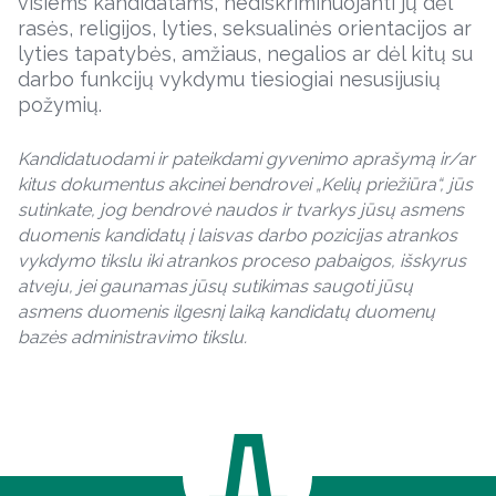
visiems kandidatams, nediskriminuojanti jų dėl
rasės, religijos, lyties, seksualinės orientacijos ar
lyties tapatybės, amžiaus, negalios ar dėl kitų su
darbo funkcijų vykdymu tiesiogiai nesusijusių
požymių.
Kandidatuodami ir pateikdami gyvenimo aprašymą ir/ar
kitus dokumentus akcinei bendrovei „Kelių priežiūra“, jūs
sutinkate, jog bendrovė naudos ir tvarkys jūsų asmens
duomenis kandidatų į laisvas darbo pozicijas atrankos
vykdymo tikslu iki atrankos proceso pabaigos, išskyrus
atveju, jei gaunamas jūsų sutikimas saugoti jūsų
asmens duomenis ilgesnį laiką kandidatų duomenų
bazės administravimo tikslu.