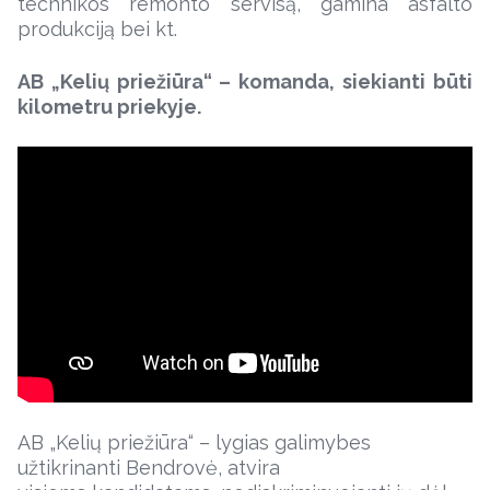
technikos remonto servisą, gamina asfalto
produkciją bei kt.
AB „Kelių priežiūra“ – komanda, siekianti būti
kilometru priekyje.
AB „Kelių priežiūra“ – lygias galimybes
užtikrinanti Bendrovė, atvira