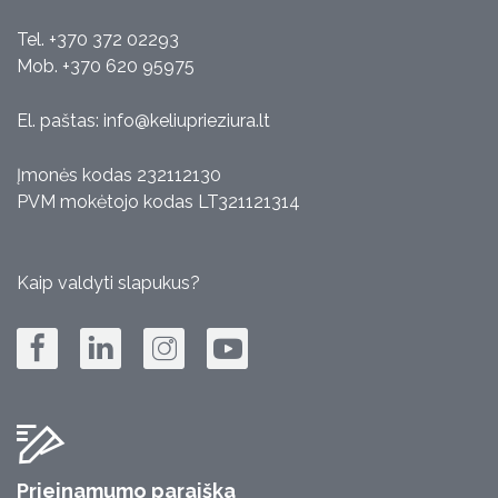
Tel. +370 372 02293
Mob. +370 620 95975
El. paštas:
info@keliuprieziura.lt
Įmonės kodas 232112130
PVM mokėtojo kodas LT321121314
Kaip valdyti slapukus?
Prieinamumo paraiška