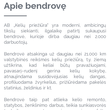
Apie bendrovę
AB „Kelių priežiūra“ yra moderni, ambicingų
tikslų siekianti, ilgalaikę patirtį sukaupusi
bendrovė, kurioje dirba daugiau nei 2.000
darbuotojų.
Bendrovė atsakinga už daugiau nei 21.000 km
valstybinės reikšmės kelių priežiūrą, t.y. žiemą
užtikrina, kad keliai būtų pravažiuojami,
pavasarį–rudenį gerina kelių kokybę,
atnaujindama susidėvėjusias kelių dangas,
profiliuodama žvyrkelius, prižiūrėdama pakelės
statinius, želdinius ir kt.
Bendrovė taip pat atlieka kelio remonto,
statybos, ženklinimo darbus, teikia sunkiasvorės