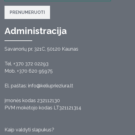
PRENUMERUOTI
Administracija
Savanorių pr. 321C, 50120 Kaunas
Tel. +370 372 02293
Mob. +370 620 95975
El. paštas:
info@keliuprieziura.lt
Įmonės kodas 232112130
PVM mokėtojo kodas LT321121314
Kaip valdyti slapukus?