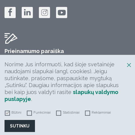
Prieinamumo paraiška
Jūsų komentarų, klausimų, idėjų laukiame:
Norime Jus informuoti, kad šioje svetainėje
info@keliuprieziura.lt
naudojami slapukai (angl. cookies). Jeigu
sutinkate, prašome, paspauskite mygtuką
„Sutinku“. Daugiau informacijos apie slapukus
bei kaip juos valdyti rasite
slapukų valdymo
puslapyje
.
Būtini
Funkciniai
Statistiniai
Reklaminiai
2026 | AB „Kelių priežiūra" | Visos teisės saugomos
SUTINKU