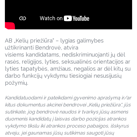
AB „Kelių priežiūra“ – lygias galimybes
užtikrinanti Bendrovė, atvira
visiems kandidatams, nediskriminuojanti jų dėl
rasės, religijos, lyties, seksualinės orientacijos ar
lyties tapatybės, amžiaus, negalios ar dėl kitų su
darbo funkcijų vykdymu tiesiogiai nesusijusių
požymių.
Kandidatuodami ir pateikdami gyvenimo aprašymą ir/ar
kitus dokumentus akcinei bendrovei „Kelių priežiūra“, jūs
sutinkate, jog bendrovė naudos ir tvarkys jūsų asmens
duomenis kandidatų į laisvas darbo pozicijas atrankos
vykdymo tikslu iki atrankos proceso pabaigos, išskyrus
atveju, jei gaunamas jūsų sutikimas saugoti jūsų