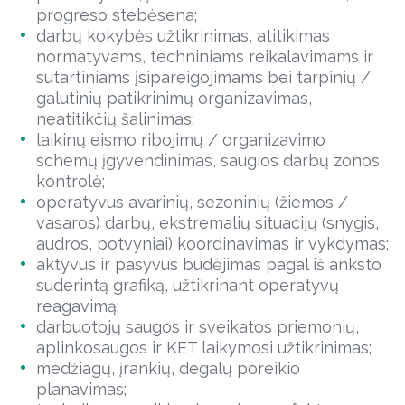
progreso stebėsena;
darbų kokybės užtikrinimas, atitikimas
normatyvams, techniniams reikalavimams ir
sutartiniams įsipareigojimams bei tarpinių /
galutinių patikrinimų organizavimas,
neatitikčių šalinimas;
laikinų eismo ribojimų / organizavimo
schemų įgyvendinimas, saugios darbų zonos
kontrolė;
operatyvus avarinių, sezoninių (žiemos /
vasaros) darbų, ekstremalių situacijų (snygis,
audros, potvyniai) koordinavimas ir vykdymas;
aktyvus ir pasyvus budėjimas pagal iš anksto
suderintą grafiką, užtikrinant operatyvų
reagavimą;
darbuotojų saugos ir sveikatos priemonių,
aplinkosaugos ir KET laikymosi užtikrinimas;
medžiagų, įrankių, degalų poreikio
planavimas;