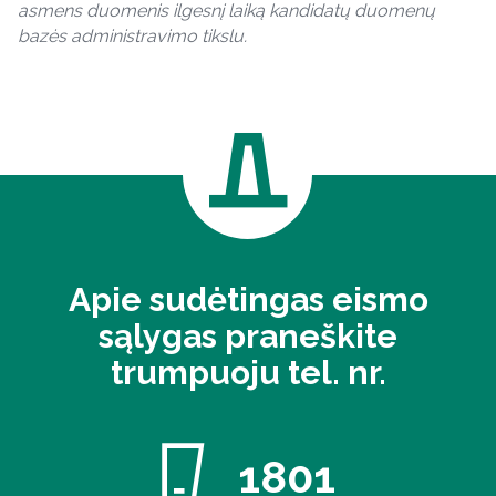
asmens duomenis ilgesnį laiką kandidatų duomenų
bazės administravimo tikslu.
Apie sudėtingas eismo
sąlygas praneškite
trumpuoju tel. nr.
1801