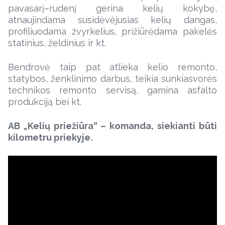
pavasarį–rudenį gerina kelių kokybę,
atnaujindama susidėvėjusias kelių dangas,
profiliuodama žvyrkelius, prižiūrėdama pakelės
statinius, želdinius ir kt.
Bendrovė taip pat atlieka kelio remonto,
statybos, ženklinimo darbus, teikia sunkiasvorės
technikos remonto servisą, gamina asfalto
produkciją bei kt.
AB „Kelių priežiūra“ – komanda, siekianti būti
kilometru priekyje.