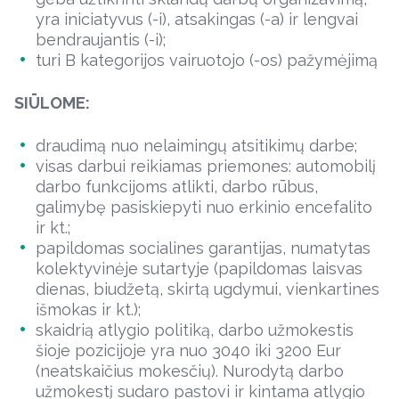
yra iniciatyvus (-i), atsakingas (-a) ir lengvai
bendraujantis (-i);
turi B kategorijos vairuotojo (-os) pažymėjimą
SIŪLOME:
draudimą nuo nelaimingų atsitikimų darbe;
visas darbui reikiamas priemones: automobilį
darbo funkcijoms atlikti, darbo rūbus,
galimybę pasiskiepyti nuo erkinio encefalito
ir kt.;
papildomas socialines garantijas, numatytas
kolektyvinėje sutartyje (papildomas laisvas
dienas, biudžetą, skirtą ugdymui, vienkartines
išmokas ir kt.);
skaidrią atlygio politiką, darbo užmokestis
šioje pozicijoje yra nuo 3040 iki 3200 Eur
(neatskaičius mokesčių). Nurodytą darbo
užmokestį sudaro pastovi ir kintama atlygio