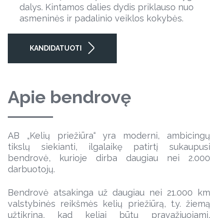
dalys. Kintamos dalies dydis priklauso nuo
asmeninės ir padalinio veiklos kokybės.
KANDIDATUOTI
Apie bendrovę
AB „Kelių priežiūra“ yra moderni, ambicingų
tikslų siekianti, ilgalaikę patirtį sukaupusi
bendrovė, kurioje dirba daugiau nei 2.000
darbuotojų.
Bendrovė atsakinga už daugiau nei 21.000 km
valstybinės reikšmės kelių priežiūrą, t.y. žiemą
užtikrina, kad keliai būtų pravažiuojami,