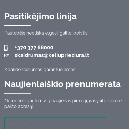
Pasitikėjimo linija
Pastebėję neetišką elgesį, galite kreiptis:
+370 377 88000
skaidrumas@keliuprieziura.lt
Konfidencialumas garantuojamas
Naujienlaiškio prenumerata
Norėdami gauti mūsų naujienas pirmieji, įrašykite savo el.
pašto adresą: