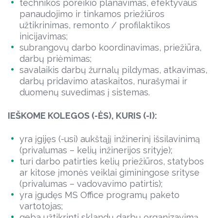
technikos poreikio planavimas, efektyvaus
panaudojimo ir tinkamos priežiūros
užtikrinimas, remonto / profilaktikos
inicijavimas;
subrangovų darbo koordinavimas, priežiūra,
darbų priėmimas;
savalaikis darbų žurnalų pildymas, atkavimas,
darbų pridavimo ataskaitos, nurašymai ir
duomenų suvedimas į sistemas.
IEŠKOME KOLEGOS (-ĖS), KURIS (-I):
yra įgijęs (-usi) aukštąjį inžinerinį išsilavinimą
(privalumas – kelių inžinerijos srityje);
turi darbo patirties kelių priežiūros, statybos
ar kitose įmonės veiklai giminingose srityse
(privalumas – vadovavimo patirtis);
yra įgudęs MS Office programų paketo
vartotojas;
geba užtikrinti sklandų darbų organizavimą,