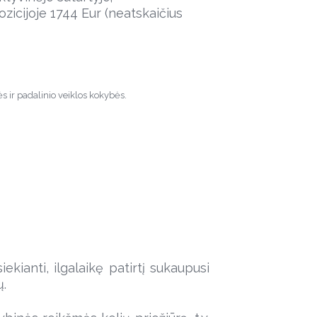
ozicijoje 1744 Eur (neatskaičius
s ir padalinio veiklos kokybės.
ekianti, ilgalaikę patirtį sukaupusi
ų.