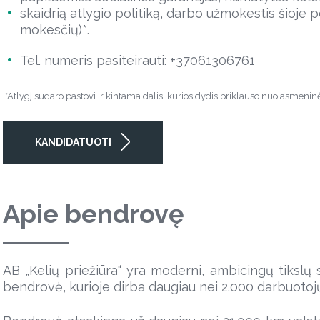
skaidrią atlygio politiką, darbo užmokestis šioje p
mokesčių)*.
Tel. numeris pasiteirauti: +37061306761
*Atlygį sudaro pastovi ir kintama dalis, kurios dydis priklauso nuo asmeninė
KANDIDATUOTI
Apie bendrovę
AB „Kelių priežiūra“ yra moderni, ambicingų tikslų si
bendrovė, kurioje dirba daugiau nei 2.000 darbuotoj