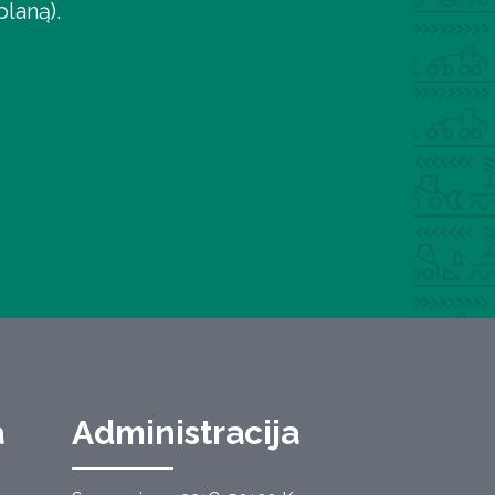
laną).
a
Administracija