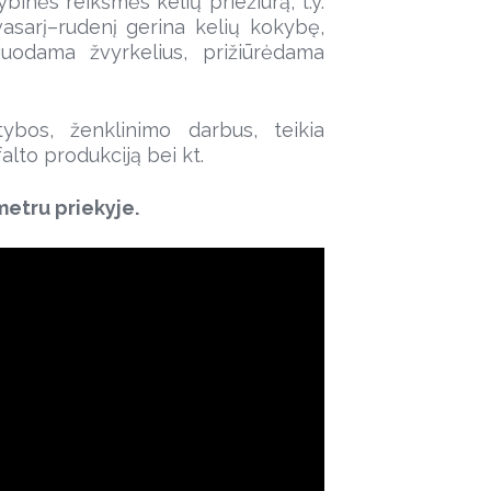
inės reikšmės kelių priežiūrą, t.y.
vasarį–rudenį gerina kelių kokybę,
iuodama žvyrkelius, prižiūrėdama
ybos, ženklinimo darbus, teikia
lto produkciją bei kt.
metru priekyje.