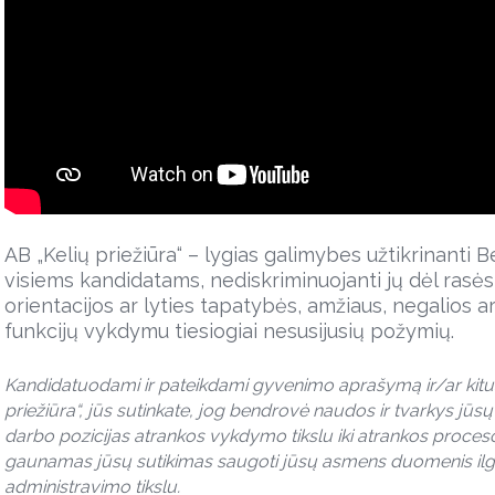
AB „Kelių priežiūra“ – lygias galimybes užtikrinanti 
visiems kandidatams, nediskriminuojanti jų dėl rasės, 
orientacijos ar lyties tapatybės, amžiaus, negalios a
funkcijų vykdymu tiesiogiai nesusijusių požymių.
Kandidatuodami ir pateikdami gyvenimo aprašymą ir/ar kitu
priežiūra“, jūs sutinkate, jog bendrovė naudos ir tvarkys jū
darbo pozicijas atrankos vykdymo tikslu iki atrankos proceso
gaunamas jūsų sutikimas saugoti jūsų asmens duomenis ilg
administravimo tikslu.