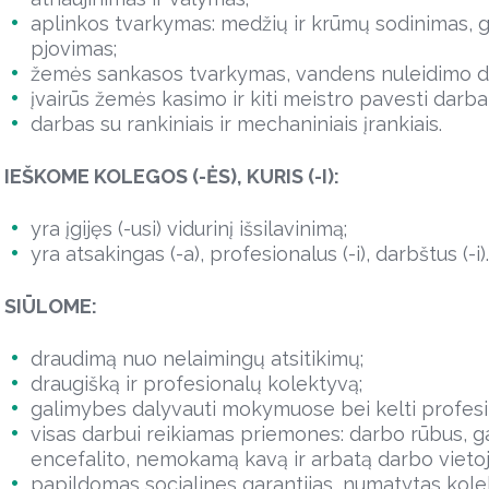
aplinkos tvarkymas: medžių ir krūmų sodinimas, g
pjovimas;
žemės sankasos tvarkymas, vandens nuleidimo d
įvairūs žemės kasimo ir kiti meistro pavesti darbai
darbas su rankiniais ir mechaniniais įrankiais.
IEŠKOME KOLEGOS (-ĖS), KURIS (-I):
yra įgijęs (-usi) vidurinį išsilavinimą;
yra atsakingas (-a), profesionalus (-i), darbštus (-i).
SIŪLOME:
draudimą nuo nelaimingų atsitikimų;
draugišką ir profesionalų kolektyvą;
galimybes dalyvauti mokymuose bei kelti profesinę
visas darbui reikiamas priemones: darbo rūbus, g
encefalito, nemokamą kavą ir arbatą darbo vietoj
papildomas socialines garantijas, numatytas kolek