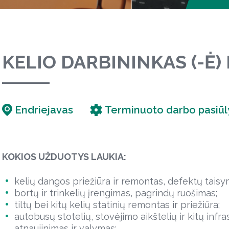
KELIO DARBININKAS (-Ė)
Endriejavas
Terminuoto darbo pasiū
KOKIOS UŽDUOTYS LAUKIA:
kelių dangos priežiūra ir remontas, defektų taisy
bortų ir trinkelių įrengimas, pagrindų ruošimas;
tiltų bei kitų kelių statinių remontas ir priežiūra;
autobusų stotelių, stovėjimo aikštelių ir kitų inf
atnaujinimas ir valymas;