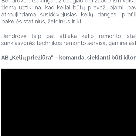
Bendrovė atsakinga už daugiau nei 21.000 km valstyb
žiemą užtikrina, kad keliai būtų pravažiuojami, pa
atnaujindama susidėvėjusias kelių dangas, profil
pakelės statinius, želdinius ir kt.
Bendrovė taip pat atlieka kelio remonto, stat
sunkiasvorės technikos remonto servisą, gamina asfa
AB „Kelių priežiūra“ – komanda, siekianti būti kilo