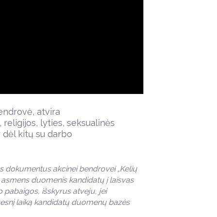
Bendrovė, atvira
religijos, lyties, seksualinės
r dėl kitų su darbo
s dokumentus akcinei bendrovei „Kelių
sų asmens duomenis kandidatų į laisvas
 pabaigos, išskyrus atveju, jei
esnį laiką kandidatų duomenų bazės