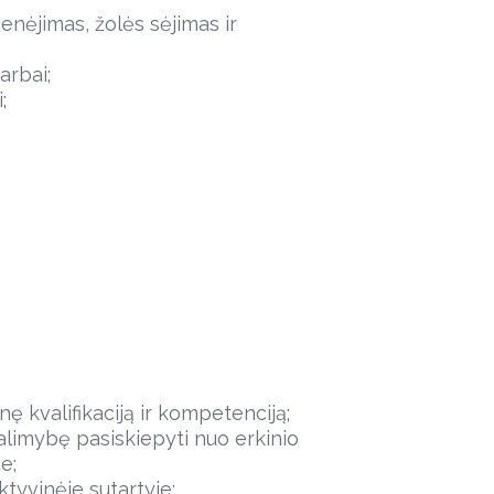
enėjimas, žolės sėjimas ir
arbai;
;
 kvalifikaciją ir kompetenciją;
alimybę pasiskiepyti nuo erkinio
e;
tyvinėje sutartyje;