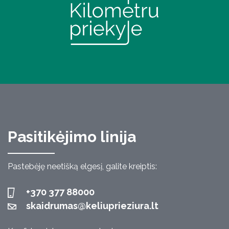
Pasitikėjimo linija
Pastebėję neetišką elgesį, galite kreiptis:
+370 377 88000
skaidrumas@keliuprieziura.lt