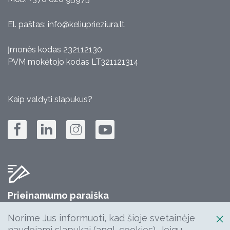
El. paštas:
info@keliuprieziura.lt
Įmonės kodas 232112130
PVM mokėtojo kodas LT321121314
Kaip valdyti slapukus?
Prieinamumo paraiška
Jūsų komentarų, klausimų, idėjų laukiame:
Norime Jus informuoti, kad šioje svetainėje
info@keliuprieziura.lt
naudojami slapukai (angl. cookies). Jeigu