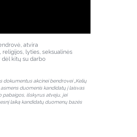
Bendrovė, atvira
religijos, lyties, seksualinės
r dėl kitų su darbo
s dokumentus akcinei bendrovei „Kelių
sų asmens duomenis kandidatų į laisvas
 pabaigos, išskyrus atveju, jei
esnį laiką kandidatų duomenų bazės