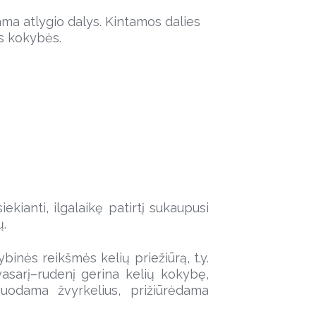
ma atlygio dalys. Kintamos dalies
os kokybės.
ekianti, ilgalaikę patirtį sukaupusi
ų.
inės reikšmės kelių priežiūrą, t.y.
vasarį–rudenį gerina kelių kokybę,
iuodama žvyrkelius, prižiūrėdama