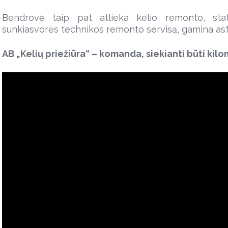
Bendrovė taip pat atlieka kelio remonto, stat
sunkiasvorės technikos remonto servisą, gamina asfa
AB „Kelių priežiūra“ – komanda, siekianti būti kilo