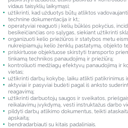
vidaus taisyklių laikymąsi;
užtikrinti, kad užduotys būtų atliktos vadovaujant
technine dokumentacija ir kt.;
operatyviai reaguoti į kelių būklės pokyčius, incid
besikeičiančias oro sąlygas, siekiant užtikrinti s
organizuoti kelio priežiūros ir statybos metu eism
nukreipiamųjų kelio ženklų pastatymą, objekto ter
priskirtuose objektuose skirstyti transporto prie
tinkamą technikos panaudojimą ir priežiūrą;
kontroliuoti medžiagų efektyvų panaudojimą ir ko
vietas;
užtikrinti darbų kokybę, laiku atlikti patikrinimus i
aktyviai ir pasyviai budėti pagal iš anksto suderin
reagavimą;
užtikrinti darbuotojų saugos ir sveikatos, priešg
reikalavimų įvykdymą, vesti instruktažus darbo vi
pildyti darbų atlikimo dokumentus, teikti ataskai
apskaitą;
bendradarbiauti su kitais padaliniais.