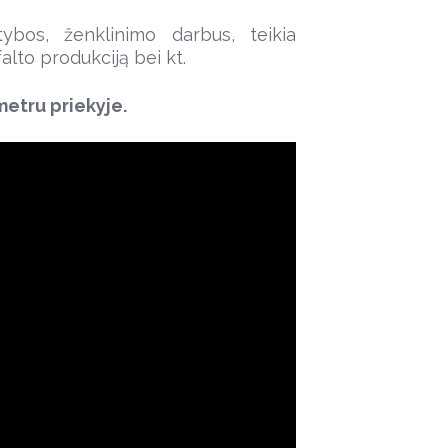
ybos, ženklinimo darbus, teikia
lto produkciją bei kt.
metru priekyje.