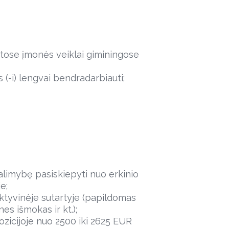
 kitose įmonės veiklai giminingose
s (-i) lengvai bendradarbiauti;
alimybę pasiskiepyti nuo erkinio
e;
ktyvinėje sutartyje (papildomas
es išmokas ir kt.);
pozicijoje nuo 2500 iki 2625 EUR