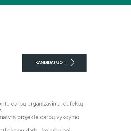
KANDIDATUOTI
emonto darbų organizavimą, defektų
s;
umatytą projekte darbų vykdymo
oti atliekamų darbų kokybę bei