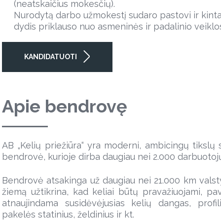
(neatskaičius mokesčių).
Nurodytą darbo užmokestį sudaro pastovi ir kinta
dydis priklauso nuo asmeninės ir padalinio veikl
KANDIDATUOTI
Apie bendrovę
AB „Kelių priežiūra“ yra moderni, ambicingų tikslų si
bendrovė, kurioje dirba daugiau nei 2.000 darbuotoj
Bendrovė atsakinga už daugiau nei 21.000 km valstyb
žiemą užtikrina, kad keliai būtų pravažiuojami, pa
atnaujindama susidėvėjusias kelių dangas, profil
pakelės statinius, želdinius ir kt.