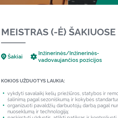
MEISTRAS (-Ė) ŠAKIUOSE
Inžinerinės/Inžinerinės-
Šakiai
vadovaujančios pozicijos
KOKIOS UŽDUOTYS LAUKIA:
vykdyti savalaikį kelių priežiūros, statybos ir r
šalinimą pagal sezoniškumą ir kokybės standartu
organizuoti pavaldžių darbuotojų darbą pagal n
nuoseklumą ir technologiją;
paskirstyti užduotis, atlikti patikras ir kontroliu