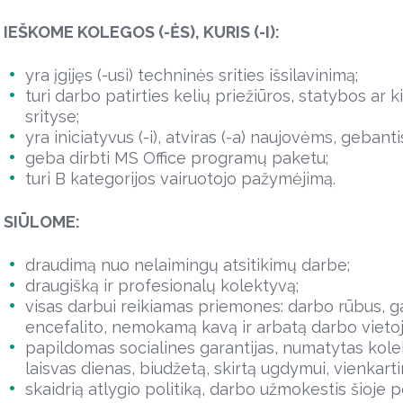
IEŠKOME KOLEGOS (-ĖS), KURIS (-I):
yra įgijęs (-usi) techninės srities išsilavinimą;
turi darbo patirties kelių priežiūros, statybos ar
srityse;
yra iniciatyvus (-i), atviras (-a) naujovėms, gebanti
geba dirbti MS Office programų paketu;
turi B kategorijos vairuotojo pažymėjimą.
SIŪLOME:
draudimą nuo nelaimingų atsitikimų darbe;
draugišką ir profesionalų kolektyvą;
visas darbui reikiamas priemones: darbo rūbus, g
encefalito, nemokamą kavą ir arbatą darbo vietoj
papildomas socialines garantijas, numatytas kole
laisvas dienas, biudžetą, skirtą ugdymui, vienkartin
skaidrią atlygio politiką, darbo užmokestis šioje 