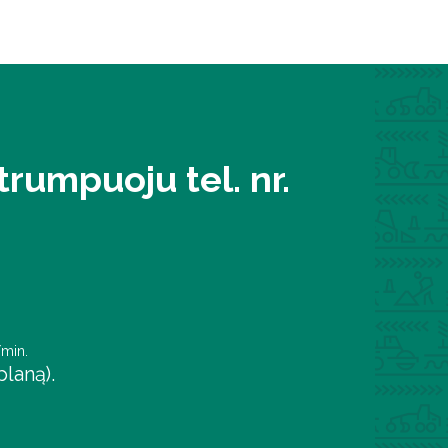
rumpuoju tel. nr.
/min.
laną).