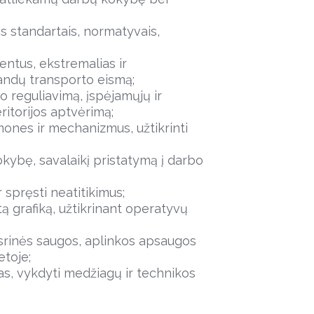
is standartais, normatyvais,
entus, ekstremalias ir
klandų transporto eismą;
o reguliavimą, įspėjamųjų ir
itorijos aptvėrimą;
mones ir mechanizmus, užtikrinti
kybę, savalaikį pristatymą į darbo
r spręsti neatitikimus;
tą grafiką, užtikrinant operatyvų
aisrinės saugos, aplinkos apsaugos
etoje;
tas, vykdyti medžiagų ir technikos