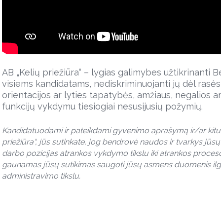
AB „Kelių priežiūra“ – lygias galimybes užtikrinanti 
visiems kandidatams, nediskriminuojanti jų dėl rasės, 
orientacijos ar lyties tapatybės, amžiaus, negalios a
funkcijų vykdymu tiesiogiai nesusijusių požymių.
Kandidatuodami ir pateikdami gyvenimo aprašymą ir/ar kitu
priežiūra“, jūs sutinkate, jog bendrovė naudos ir tvarkys jū
darbo pozicijas atrankos vykdymo tikslu iki atrankos proceso
gaunamas jūsų sutikimas saugoti jūsų asmens duomenis ilg
administravimo tikslu.